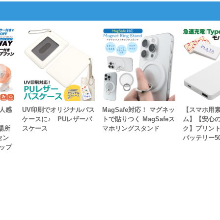
人感
UV印刷でオリジナルパス
MagSafe対応！ マグネッ
【スマホ用
ケースに♪ PUレザーパ
トで貼りつく MagSafeス
ム】【安心の
場所
スケース
マホリングスタンド
ク】プリン
セン
バッテリー50
ップ