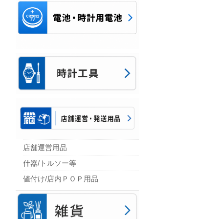
店舗運営用品
什器/トルソー等
値付け/店内ＰＯＰ用品