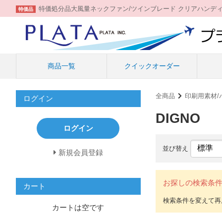
特価処分品大風量ネックファン/ツインブレード クリアハンデ
特価品
商品一覧
クイックオーダー
全商品
印刷用素材/
ログイン
DIGNO
ログイン
並び替え
新規会員登録
お探しの検索条
カート
カートは空です