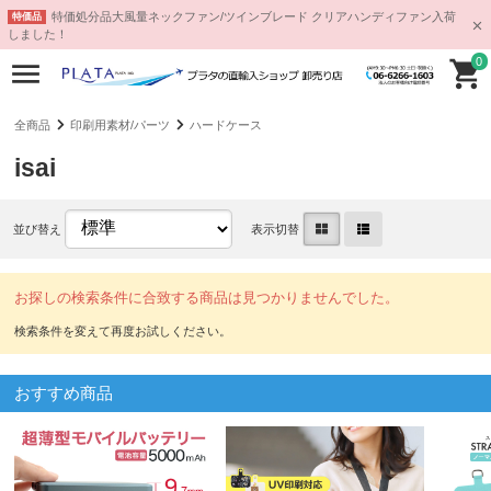
特価処分品大風量ネックファン/ツインブレード クリアハンディファン入荷
特価品
しました！
0
全商品
印刷用素材/パーツ
ハードケース
isai
並び替え
表示切替
お探しの検索条件に合致する商品は見つかりませんでした。
おすすめ商品