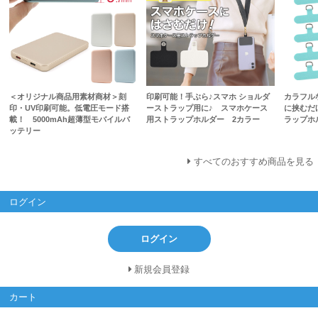
＜オリジナル商品用素材商材＞刻
印刷可能！手ぶら♪スマホ ショルダ
カラフル
印・UV印刷可能。低電圧モード搭
ーストラップ用に♪ スマホケース
に挟むだ
載！ 5000mAh超薄型モバイルバ
用ストラップホルダー 2カラー
ラップホ
ッテリー
すべてのおすすめ商品を見る
ログイン
ログイン
新規会員登録
カート