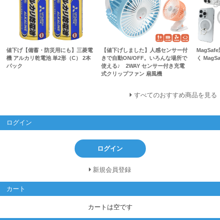
値下げ【備蓄・防災用にも】三菱電
【値下げしました】人感センサー付
MagSa
機 アルカリ乾電池 単2形（C） 2本
きで自動ON/OFF。いろんな場所で
く Mag
パック
使える♪ 2WAY センサー付き充電
式クリップファン 扇風機
すべてのおすすめ商品を見る
ログイン
ログイン
新規会員登録
カート
カートは空です