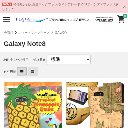
特価処分品大風量ネックファン/ツインブレード クリアハンディファン入荷
特価品
しました！
0
全商品
スマートフォンケース
GALAXY
Galaxy Note8
24
件中 1〜24件目
並び替え
表示切替