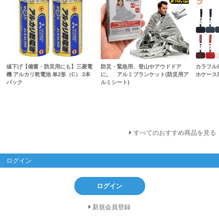
値下げ【備蓄・防災用にも】三菱電
防災・緊急用、登山やアウドドア
カラフル
機 アルカリ乾電池 単2形（C） 2本
に。 アルミブランケット(防災用ア
ホケース
パック
ルミシート)
すべてのおすすめ商品を見る
ログイン
ログイン
新規会員登録