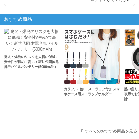
おすすめ商品
発火・爆発のリスクを大幅に低減！
安全性が極めて高い！新世代固体電
池モバイルバッテリー(5000mAh)
カラフル9色♪ ストラップ付き スマ
熱中症リス
ホケース用ストラップホルダー
表示でお
計
すべてのおすすめ商品を見る