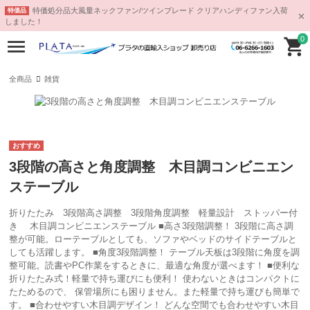
特価処分品大風量ネックファン/ツインブレード クリアハンディファン入荷
特価品
しました！
0
全商品
雑貨
3段階の高さと角度調整 木目調コンビニエン
ステーブル
折りたたみ 3段階高さ調整 3段階角度調整 軽量設計 ストッパー付
き 木目調コンビニエンステーブル ■高さ3段階調整！ 3段階に高さ調
整が可能。ローテーブルとしても、ソファやベッドのサイドテーブルと
しても活躍します。 ■角度3段階調整！ テーブル天板は3段階に角度を調
整可能。読書やPC作業をするときに、最適な角度が選べます！ ■便利な
折りたたみ式！軽量で持ち運びにも便利！ 使わないときはコンパクトに
たためるので、 保管場所にも困りません。また軽量で持ち運びも簡単で
す。 ■合わせやすい木目調デザイン！ どんな空間でも合わせやすい木目