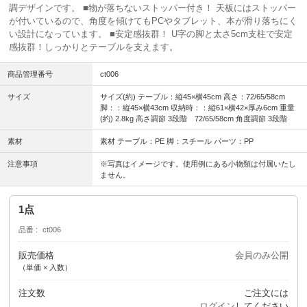
調デザインです。 ■物が落ちないストッパー付き！ 天板にはストッパー
が付いているので、角度を傾けてもPCやタブレット、本が滑り落ちにく
い設計になっています。 ■安定感抜群！ U字の脚と太さ5cm支柱で安定
感抜群！しっかりとテーブルを支えます。
商品管理番号
ct006
サイズ
サイズ(約) テーブル：縦45×横45cm 高さ：72/65/58cm
脚：：縦45×横43cm 収納時：：縦61×横42×厚み6cm 重量
(約) 2.8kg 高さ調節 3段階 72/65/58cm 角度調節 3段階
素材
素材 テーブル：PE 脚：スチール パーツ：PP
注意事項
※写真はイメージです。使用例にある小物類は付属いたし
ません。
1点
品番
ct006
販売価格
会員のみ公開
（単価 × 入数）
注文数
ご注文には
ログイン
してください