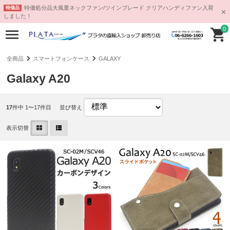
特価処分品大風量ネックファン/ツインブレード クリアハンディファン入荷
特価品
しました！
0
全商品
スマートフォンケース
GALAXY
Galaxy A20
17
件中 1〜17件目
並び替え
表示切替