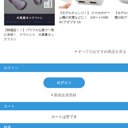
【モデルチェンジ！】 スマホやゲー
【モデル
ム機の充電などに！ 2ポートUSB-
電USB
ACアダプタ 1A
【特価品！！】パワフルな風で一気
に冷却！ ドウシシャ 大風量ネッ
クファン
すべてのおすすめ商品を見る
ログイン
ログイン
新規会員登録
カート
カートは空です
検索