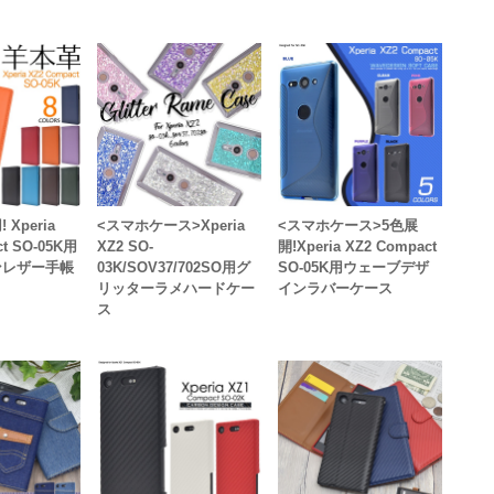
Xperia
<スマホケース>Xperia
<スマホケース>5色展
ct SO-05K用
XZ2 SO-
開!Xperia XZ2 Compact
ンレザー手帳
03K/SOV37/702SO用グ
SO-05K用ウェーブデザ
リッターラメハードケー
インラバーケース
ス