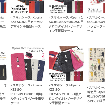
ia
<スマホケース>Xperia
<スマホケース>Xperia 1
<スマホケース>
レー
Ace SO-02L用カーボン
SO-03L/SOV40/802SO用
SO-03L/SO
帳型
デザイン手帳型ケース
クロコダイルレザーデザ
ハッピーブ
イン手帳型ケース
ース
ラー付
<スマホケース>Xperia
<スマホケース>Xperia
<スマホケー
XZ3 SO-
XZ3 SO-
地使用! Xperi
O用ゴ
01L/SOV39/801SO用キ
01L/SOV39/801SO用ク
01L/SOV39
帳型
ルティングレザー手帳型
ロコダイルレザーデザイ
されてる猫
ケース
ン手帳型ケース