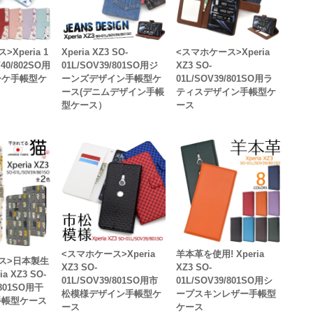
Xperia 1
Xperia XZ3 SO-
<スマホケース>Xperia
V40/802SO用
01L/SOV39/801SO用ジ
XZ3 SO-
ーケ手帳型ケ
ーンズデザイン手帳型ケ
01L/SOV39/801SO用ラ
ース(デニムデザイン手帳
ティスデザイン手帳型ケ
型ケース）
ース
<スマホケース>Xperia
羊本革を使用! Xperia
ス>日本製生
XZ3 SO-
XZ3 SO-
a XZ3 SO-
01L/SOV39/801SO用市
01L/SOV39/801SO用シ
/801SO用干
松模様デザイン手帳型ケ
ープスキンレザー手帳型
手帳型ケース
ース
ケース