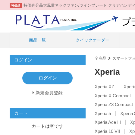
特価処分品大風量ネックファン/ツインブレード クリアハンデ
特価品
商品一覧
クイックオーダー
全商品
スマートフ
ログイン
Xperia
ログイン
Xperia XZ
Xperi
新規会員登録
Xperia X Compact
Xperia Z3 Compact
カート
Xperia 5
Xperia 
Xperia Ace III
Xp
カートは空です
Xperia 10 VII
Xpe