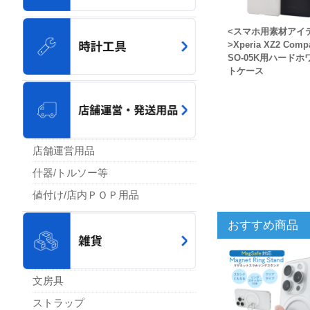
<スマホ用素材アイ
>Xperia XZ2 Comp
SO-05K用ハードホ
トケース
店舗運営用品
什器/トルソー等
値付け/店内ＰＯＰ用品
おすすめ商品
文房具
ストラップ