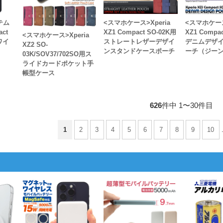
テム
<スマホケース>Xperia
<スマホケース
act
XZ1 Compact SO-02K用
XZ1 Compa
<スマホケース>Xperia
ワイ
ストレートレザーデザイ
デニムデザ
XZ2 SO-
ンスタンドケースポーチ
ーチ（ジーン
03K/SOV37/702SO用ス
ライドカードポケット手
帳型ケース
626
件中 1〜30件目
1
2
3
4
5
6
7
8
9
10