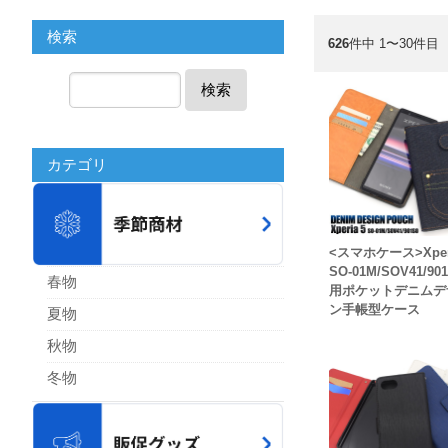
検索
626
件中 1〜30件目
検索
カテゴリ
<スマホケース>Xperi
SO-01M/SOV41/90
春物
用ポケットデニムデ
ン手帳型ケース
夏物
秋物
冬物