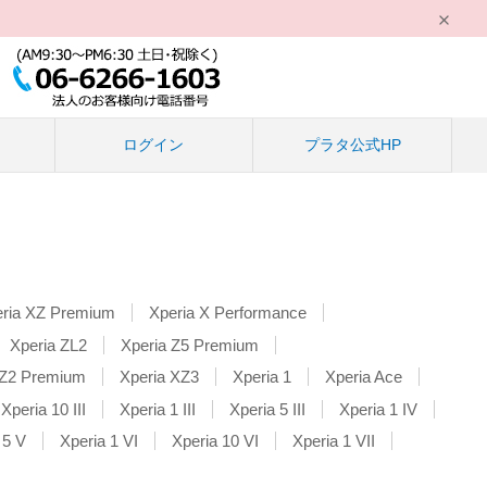
る
ログイン
プラタ公式HP
ria XZ Premium
Xperia X Performance
Xperia ZL2
Xperia Z5 Premium
XZ2 Premium
Xperia XZ3
Xperia 1
Xperia Ace
Xperia 10 III
Xperia 1 III
Xperia 5 III
Xperia 1 IV
 5 V
Xperia 1 VI
Xperia 10 VI
Xperia 1 VII