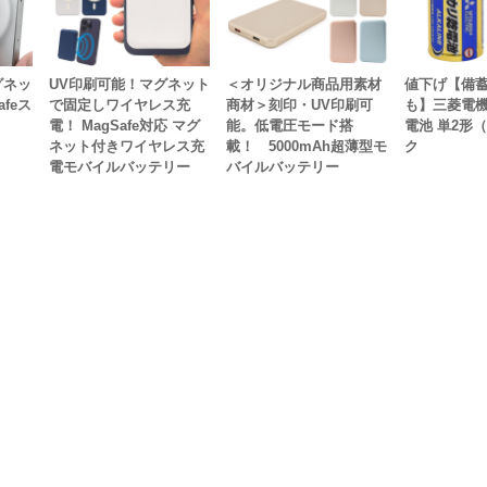
グネッ
UV印刷可能！マグネット
＜オリジナル商品用素材
値下げ【備
feス
で固定しワイヤレス充
商材＞刻印・UV印刷可
も】三菱電機
電！ MagSafe対応 マグ
能。低電圧モード搭
電池 単2形（
ネット付きワイヤレス充
載！ 5000mAh超薄型モ
ク
電モバイルバッテリー
バイルバッテリー