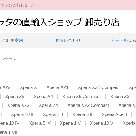
ィファン入荷しました！
ご利用案内
お問い合わせ
カートを見
ォンケース
a XZs
Xperia X
Xperia XZ1
Xperia XZ1 Compact
Xpe
Xperia Z5
Xperia A4
Xperia Z5 Compact
Xperia Z3
Xperia XZ2
Xperia Z4
Xperia XZ2 Compact
Xperia 
8
Xperia 10 II
Xperia 1 II
Xperia 5 II
Xperia Ace II
eria 10 IV
Xperia 5 IV
Xperia 1 V
Xperia 10 V
Xperia
ria 1 VIII