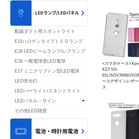
配線ダクト用スポットライト
E11ハロゲンタイプＬＥＤランプ
E26 LEDビームランプ/レフランプ
E26 一般電球形LED電球
<スマホケース>Xper
XZ3 SO-
E17 ミニクリプトン型LED電球
01L/SOV39/801S
LED蛍光灯
ースデザインレザー
ス
LEDバーライト/スタンドライト
LEDパネル・サイン
その他LED雑貨