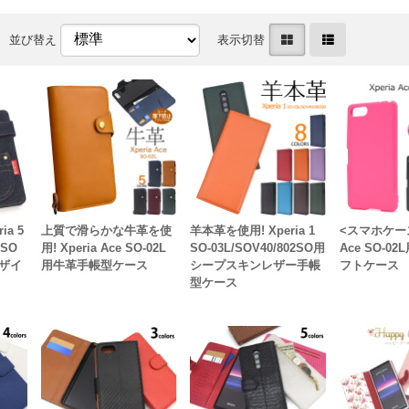
並び替え
表示切替
a 5
上質で滑らかな牛革を使
羊本革を使用! Xperia 1
<スマホケース
1SO
用! Xperia Ace SO-02L
SO-03L/SOV40/802SO用
Ace SO-0
ザイ
用牛革手帳型ケース
シープスキンレザー手帳
フトケース
型ケース