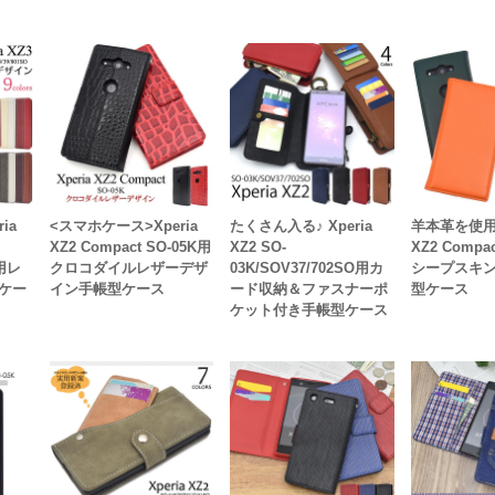
ia
<スマホケース>Xperia
たくさん入る♪ Xperia
羊本革を使用! 
XZ2 Compact SO-05K用
XZ2 SO-
XZ2 Compa
O用レ
クロコダイルレザーデザ
03K/SOV37/702SO用カ
シープスキ
ケー
イン手帳型ケース
ード収納＆ファスナーポ
型ケース
ケット付き手帳型ケース