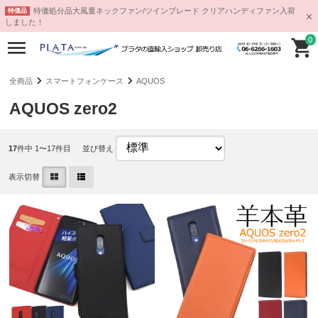
特価処分品大風量ネックファン/ツインブレード クリアハンディファン入荷
特価品
しました！
0
全商品
スマートフォンケース
AQUOS
AQUOS zero2
17
件中 1〜17件目
並び替え
表示切替