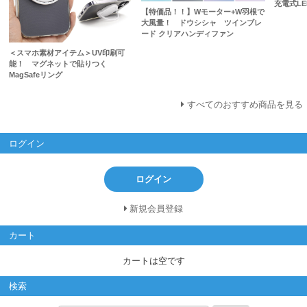
充電式L
【特価品！！】Wモーター+W羽根で
大風量！ ドウシシャ ツインブレ
ード クリアハンディファン
＜スマホ素材アイテム＞UV印刷可
能！ マグネットで貼りつく
MagSafeリング
すべてのおすすめ商品を見る
ログイン
ログイン
新規会員登録
カート
カートは空です
検索