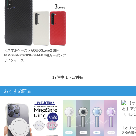
＜スマホケース＞AQUOSzero2 SH-
01M/SHV47/906SH/SH-M13用カーボンデ
ザインケース
17
件中 1〜17件目
おすすめ商品
【オリジ
スタが映