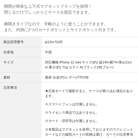
開閉が簡単な上下式マグネットフラップを採用！
閉じるだけでしっかりとケースを固定できます。
横開きタイプなので、手帳のように使うことができます。
また、内側に2つのカードポケットとサイドポケット付きです。
商品管理番号
ip12m-5105
生産地
中国
サイズ
対応機種 iPhone 12 mini サイズ(約) 縦140×横74×厚み21m
m 重さ(約) 71g カラー A(ブラック)/B(ブルー)
素材
素材 合皮(PUレザー)/TPU/布
注意事項
★広角モードで撮影すると、ケースが映り込む場合があり
ます。
※スマートフォンは付属しません。
※ライセンス商品ではありません。
※カード・切符等は付属しません。
※本製品はマグネットを使用しておりますのでクレジット
カードなどの磁気カードの収納は避け、カードの注意事項