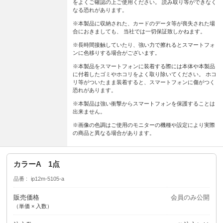
をよくご確認の上ご使用ください。 読み取り等ができなく
なる恐れがあります。
※本製品に収納された、カードのデータ等が喪失された場
合におきましても、 当社では一切保証致しかねます。
※長時間接触していたり、強い力で擦れるとスマートフォ
ンに色移りする場合がございます。
※本製品をスマートフォンに装着する際には本体や本製品
に付着したゴミやホコリをよく取り除いてください。 ホコ
リ等がついたまま装着すると、スマートフォンに傷がつく
恐れがあります。
※本製品は強い衝撃からスマートフォンを保護することは
出来ません。
※画像の色調はご使用のモニターの機種や設定により実際
の商品と異なる場合があります。
カラーA 1点
品番
ip12m-5105-a
販売価格
会員のみ公開
（単価 × 入数）