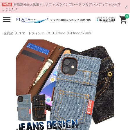
特価処分品大風量ネックファン/ツインブレード クリアハンディファン入荷
特価品
しました！
0
全商品
スマートフォンケース
iPhone
iPhone 12 mini