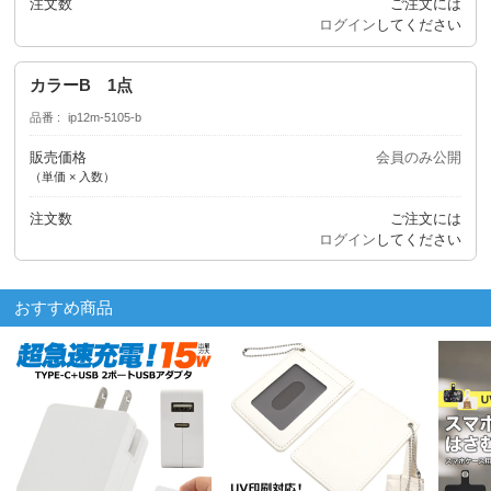
注文数
ご注文には
ログイン
してください
カラーB 1点
品番
ip12m-5105-b
販売価格
会員のみ公開
（単価 × 入数）
注文数
ご注文には
ログイン
してください
おすすめ商品