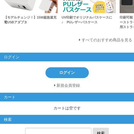
【モデルチェンジ！】15W超急速充
UV印刷でオリジナルパスケースに
印刷可能
電USBアダプタ
♪ PUレザーパスケース
ーストラ
用ストラ
すべてのおすすめ商品を見る
ログイン
ログイン
新規会員登録
カート
カートは空です
検索
検索