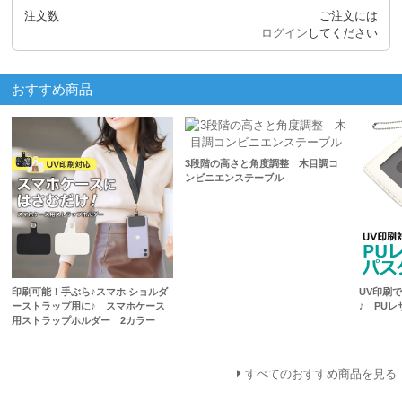
注文数
ご注文には
ログイン
してください
おすすめ商品
3段階の高さと角度調整 木目調コ
ンビニエンステーブル
印刷可能！手ぶら♪スマホ ショルダ
UV印刷
ーストラップ用に♪ スマホケース
♪ PU
用ストラップホルダー 2カラー
すべてのおすすめ商品を見る