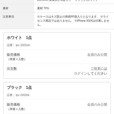
素材
素材 TPU
注意事項
※ケースはキズ防止の簡易PP袋入りとなります。 ※ライ
センス商品ではありません。 ※iPhone XS/Xは付属しませ
ん。
ホワイト 1点
品番
ipx-2002wh
販売価格
会員のみ公開
（単価 × 入数）
注文数
ご注文には
ログイン
してください
ブラック 1点
品番
ipx-2002bk
販売価格
会員のみ公開
（単価 × 入数）