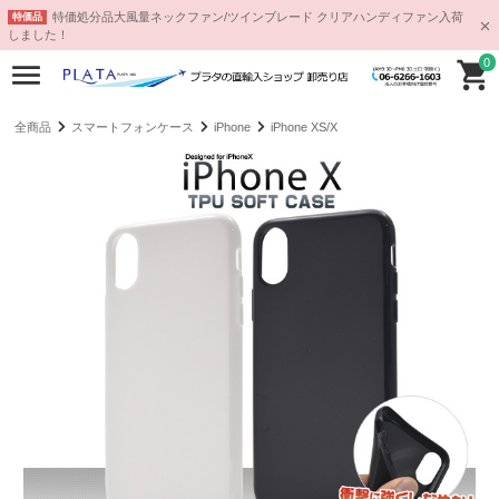
特価処分品大風量ネックファン/ツインブレード クリアハンディファン入荷
特価品
しました！
0
全商品
スマートフォンケース
iPhone
iPhone XS/X