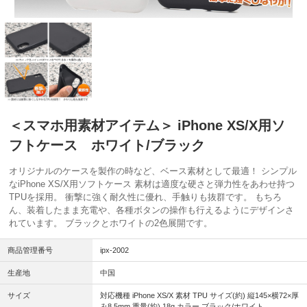
＜スマホ用素材アイテム＞ iPhone XS/X用ソ
フトケース ホワイト/ブラック
オリジナルのケースを製作の時など、ベース素材として最適！ シンプル
なiPhone XS/X用ソフトケース 素材は適度な硬さと弾力性をあわせ持つ
TPUを採用。 衝撃に強く耐久性に優れ、手触りも抜群です。 もちろ
ん、装着したまま充電や、各種ボタンの操作も行えるようにデザインさ
れています。 ブラックとホワイトの2色展開です。
商品管理番号
ipx-2002
生産地
中国
サイズ
対応機種 iPhone XS/X 素材 TPU サイズ(約) 縦145×横72×厚
み8.5mm 重量(約) 18g カラー ブラック/ホワイト