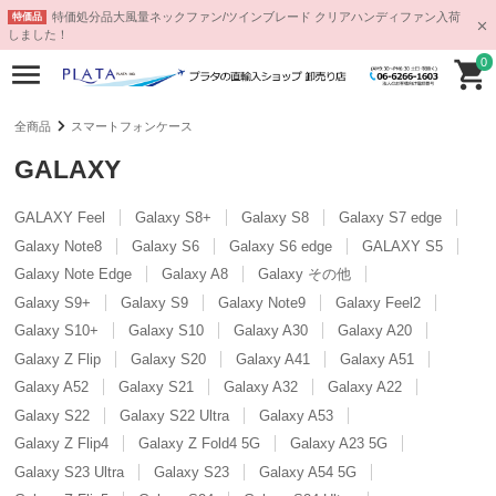
特価処分品大風量ネックファン/ツインブレード クリアハンディファン入荷
特価品
しました！
0
全商品
スマートフォンケース
GALAXY
GALAXY Feel
Galaxy S8+
Galaxy S8
Galaxy S7 edge
Galaxy Note8
Galaxy S6
Galaxy S6 edge
GALAXY S5
Galaxy Note Edge
Galaxy A8
Galaxy その他
Galaxy S9+
Galaxy S9
Galaxy Note9
Galaxy Feel2
Galaxy S10+
Galaxy S10
Galaxy A30
Galaxy A20
Galaxy Z Flip
Galaxy S20
Galaxy A41
Galaxy A51
Galaxy A52
Galaxy S21
Galaxy A32
Galaxy A22
Galaxy S22
Galaxy S22 Ultra
Galaxy A53
Galaxy Z Flip4
Galaxy Z Fold4 5G
Galaxy A23 5G
Galaxy S23 Ultra
Galaxy S23
Galaxy A54 5G