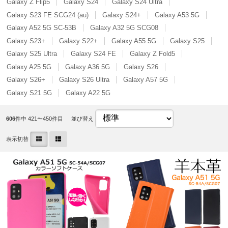
Galaxy Z Flip5
Galaxy S24
Galaxy S24 Ultra
Galaxy S23 FE SCG24 (au)
Galaxy S24+
Galaxy A53 5G
Galaxy A52 5G SC-53B
Galaxy A32 5G SCG08
Galaxy S23+
Galaxy S22+
Galaxy A55 5G
Galaxy S25
Galaxy S25 Ultra
Galaxy S24 FE
Galaxy Z Fold5
Galaxy A25 5G
Galaxy A36 5G
Galaxy S26
Galaxy S26+
Galaxy S26 Ultra
Galaxy A57 5G
Galaxy S21 5G
Galaxy A22 5G
606
件中 421〜450件目
並び替え
表示切替