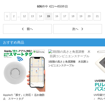
606
件中 421〜450件目
1
2
...
12
13
14
15
16
17
18
19
20
21
おすすめ商品
3段階の高さと角度調整 木目調コ
ンビニエンステーブル
Appleの「探す」に対応！ 忘れ物防
UV印刷
止 スマートタグ
♪ PU