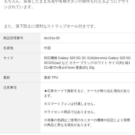
もちろん、装着したまま充電や各種ボタンの操作も行えるようにデザイ
ンされています。
また、落下防止に便利なストラップホール付きです。
商品管理番号
dsc51a-05
生産地
中国
サイズ
対応機種 Galaxy S20 5G SC-51A(docomo) Galaxy S20 5G
SCG01(au) など カラー ブラック/ホワイト サイズ(約) 縦1
52×横70×厚み9.5mm 重量(約) 20g
素材
素材 TPU
注意事項
★広角モードで撮影すると、ケースが映り込む場合があり
ます。
※スマートフォンは付属しません。
※ライセンス商品ではありません。
※画像の色調はご使用のモニターの機種や設定により実際
の商品と異なる場合があります。