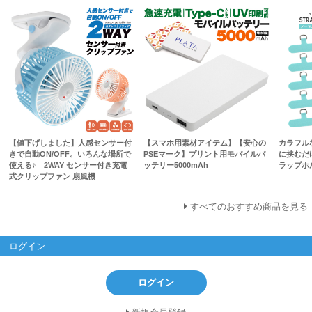
【値下げしました】人感センサー付
【スマホ用素材アイテム】【安心の
カラフル
きで自動ON/OFF。いろんな場所で
PSEマーク】プリント用モバイルバ
に挟むだ
使える♪ 2WAY センサー付き充電
ッテリー5000mAh
ラップホ
式クリップファン 扇風機
すべてのおすすめ商品を見る
ログイン
ログイン