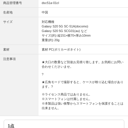
商品管理番号
dsc51a-01cl
生産地
中国
サイズ
対応機種
Galaxy S20 5G SC-51A(docomo)
Galaxy S20 5G SCG01(au) など
サイズ(約) 縦151×横70×厚み10mm
重量(約) 20g
素材
素材 PC(ポリカーボネイト)
注意事項
★大口の数量など別途お見積り致します。お気軽にお問い
合わせくださいませ。
?
★広角モードで撮影すると、ケースが映り込む場合があり
ます。?
※ライセンス商品ではありません。
※スマートフォンは付属しません。
※本製品は強い衝撃からスマートフォンを保護することは
出来ません。
1点