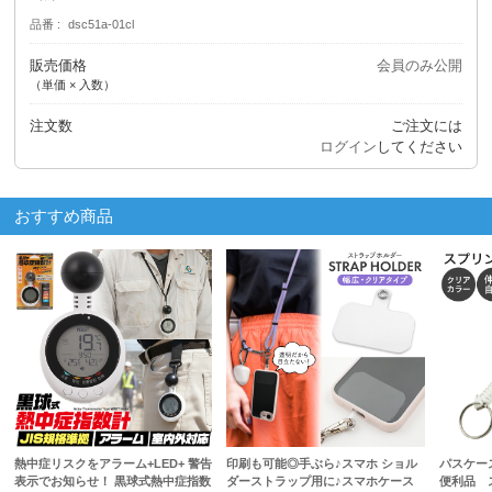
品番
dsc51a-01cl
販売価格
会員のみ公開
（単価 × 入数）
注文数
ご注文には
ログイン
してください
おすすめ商品
熱中症リスクをアラーム+LED+ 警告
印刷も可能◎手ぶら♪スマホ ショル
パスケー
表示でお知らせ！ 黒球式熱中症指数
ダーストラップ用に♪スマホケース
便利品 