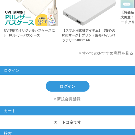
【特価品
大風量！
ード ク
UV印刷でオリジナルパスケースに
【スマホ用素材アイテム】【安心の
♪ PUレザーパスケース
PSEマーク】プリント用モバイルバ
ッテリー5000mAh
すべてのおすすめ商品を見る
ログイン
ログイン
新規会員登録
カート
カートは空です
検索