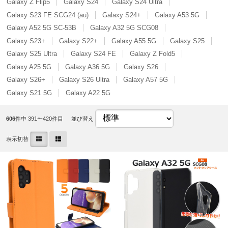
Galaxy Z Flip5
Galaxy S24
Galaxy S24 Ultra
Galaxy S23 FE SCG24 (au)
Galaxy S24+
Galaxy A53 5G
Galaxy A52 5G SC-53B
Galaxy A32 5G SCG08
Galaxy S23+
Galaxy S22+
Galaxy A55 5G
Galaxy S25
Galaxy S25 Ultra
Galaxy S24 FE
Galaxy Z Fold5
Galaxy A25 5G
Galaxy A36 5G
Galaxy S26
Galaxy S26+
Galaxy S26 Ultra
Galaxy A57 5G
Galaxy S21 5G
Galaxy A22 5G
606
件中 391〜420件目
並び替え
表示切替