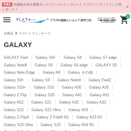
特価処分品大風量ネックファン/ツインブレード クリアハンディファン入荷
特価品
しました！
0
全商品
スマートフォンケース
GALAXY
GALAXY Feel
Galaxy S8+
Galaxy S8
Galaxy S7 edge
Galaxy Note8
Galaxy S6
Galaxy S6 edge
GALAXY S5
Galaxy Note Edge
Galaxy A8
Galaxy その他
Galaxy S9+
Galaxy S9
Galaxy Note9
Galaxy Feel2
Galaxy S10+
Galaxy S10
Galaxy A30
Galaxy A20
Galaxy Z Flip
Galaxy S20
Galaxy A41
Galaxy A51
Galaxy A52
Galaxy S21
Galaxy A32
Galaxy A22
Galaxy S22
Galaxy S22 Ultra
Galaxy A53
Galaxy Z Flip4
Galaxy Z Fold4 5G
Galaxy A23 5G
Galaxy S23 Ultra
Galaxy S23
Galaxy A54 5G