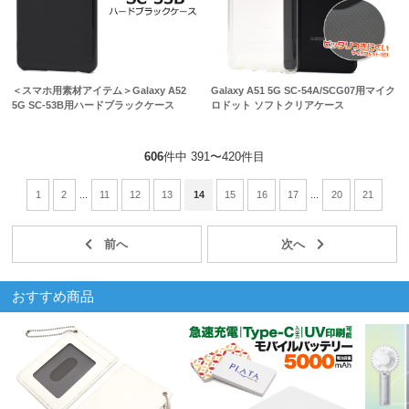
＜スマホ用素材アイテム＞Galaxy A52
Galaxy A51 5G SC-54A/SCG07用マイク
5G SC-53B用ハードブラックケース
ロドット ソフトクリアケース
606
件中 391〜420件目
1
2
...
11
12
13
14
15
16
17
...
20
21
おすすめ商品