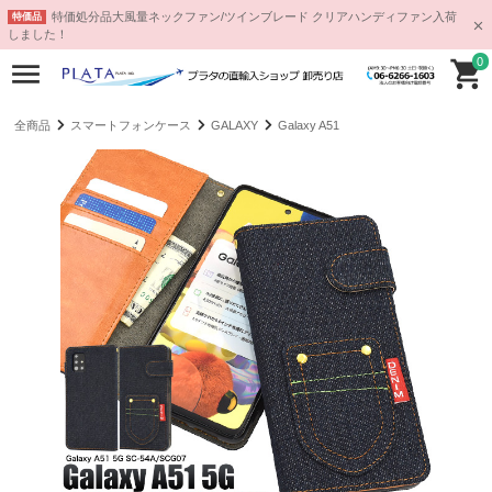
特価処分品大風量ネックファン/ツインブレード クリアハンディファン入荷
特価品
しました！
0
全商品
スマートフォンケース
GALAXY
Galaxy A51