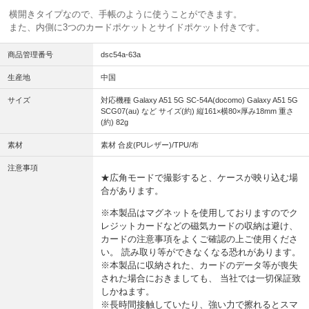
横開きタイプなので、手帳のように使うことができます。
また、内側に3つのカードポケットとサイドポケット付きです。
商品管理番号
dsc54a-63a
生産地
中国
サイズ
対応機種 Galaxy A51 5G SC-54A(docomo) Galaxy A51 5G
SCG07(au) など サイズ(約) 縦161×横80×厚み18mm 重さ
(約) 82g
素材
素材 合皮(PUレザー)/TPU/布
注意事項
★広角モードで撮影すると、ケースが映り込む場
合があります。
※本製品はマグネットを使用しておりますのでク
レジットカードなどの磁気カードの収納は避け、
カードの注意事項をよくご確認の上ご使用くださ
い。 読み取り等ができなくなる恐れがあります。
※本製品に収納された、カードのデータ等が喪失
された場合におきましても、 当社では一切保証致
しかねます。
※長時間接触していたり、強い力で擦れるとスマ