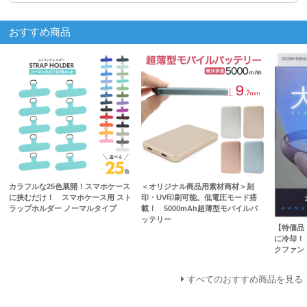
おすすめ商品
カラフルな25色展開！スマホケース
＜オリジナル商品用素材商材＞刻
に挟むだけ！ スマホケース用 スト
印・UV印刷可能。低電圧モード搭
ラップホルダー ノーマルタイプ
載！ 5000mAh超薄型モバイルバ
ッテリー
【特価品
に冷却！
クファン
すべてのおすすめ商品を見る