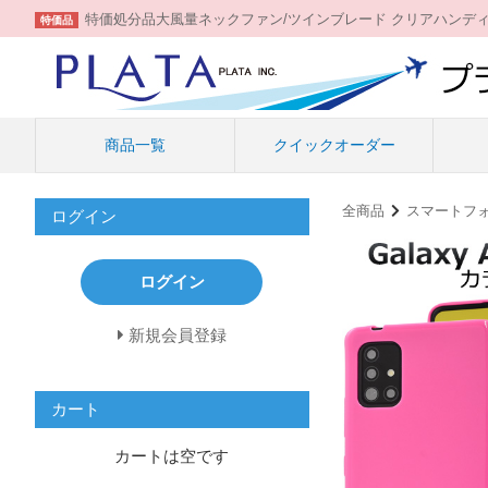
特価処分品大風量ネックファン/ツインブレード クリアハンデ
特価品
商品一覧
クイックオーダー
全商品
スマートフ
ログイン
ログイン
新規会員登録
カート
カートは空です