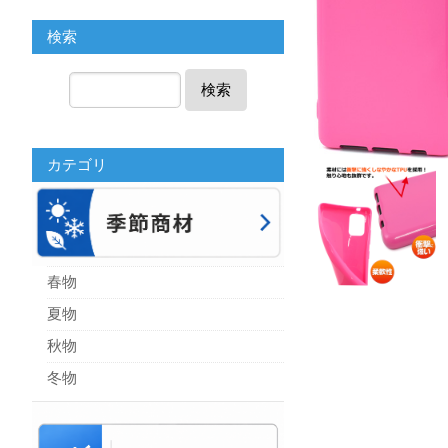
検索
検索
カテゴリ
春物
夏物
秋物
冬物