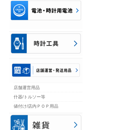
店舗運営用品
什器/トルソー等
値付け/店内ＰＯＰ用品