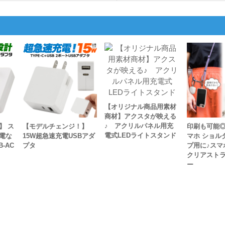
【オリジナル商品用素材
商材】アクスタが映える
♪ アクリルパネル用充
】 ス
【モデルチェンジ！】
印刷も可能◎
電式LEDライトスタンド
電な
15W超急速充電USBアダ
マホ ショル
-AC
プタ
プ用に♪スマ
クリアスト
ー