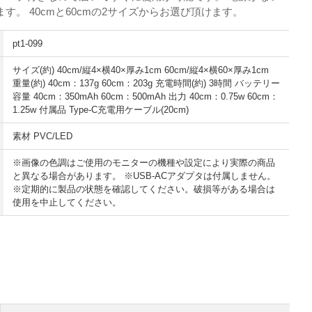
す。 40cmと60cmの2サイズからお選び頂けます。
pt1-099
サイズ(約) 40cm/縦4×横40×厚み1cm 60cm/縦4×横60×厚み1cm
重量(約) 40cm：137g 60cm：203g 充電時間(約) 3時間 バッテリー
容量 40cm：350mAh 60cm：500mAh 出力 40cm：0.75w 60cm：
1.25w 付属品 Type-C充電用ケーブル(20cm)
素材 PVC/LED
※画像の色調はご使用のモニターの機種や設定により実際の商品
と異なる場合があります。 ※USB-ACアダプタは付属しません。
※定期的に製品の状態を確認してください。破損等がある場合は
使用を中止してください。