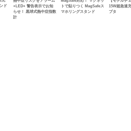
用充
熱中症リスクをアラーム
MagSafe対応！ マグネッ
【モデルチ
ンド
+LED+ 警告表示でお知
トで貼りつく MagSafeス
15W超急速
らせ！ 黒球式熱中症指数
マホリングスタンド
プタ
計