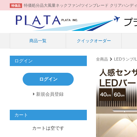
特価処分品大風量ネックファン/ツインブレード クリアハンデ
特価品
商品一覧
クイックオーダー
全商品
LEDランプ
ログイン
ログイン
新規会員登録
カート
カートは空です