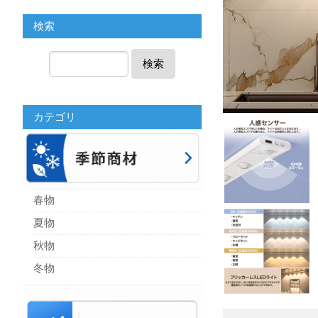
検索
検索
カテゴリ
春物
夏物
秋物
冬物