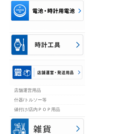
店舗運営用品
什器/トルソー等
値付け/店内ＰＯＰ用品