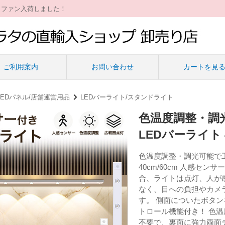
ィファン入荷しました！
ご利用案内
お問い合わせ
カートを見
/LEDパネル/店舗運営用品
LEDバーライト/スタンドライト
色温度調整・調
LEDバーライト 4
色温度調整・調光可能で工
40cm/60cm 人感セ
合、ライトは点灯、人が
なく、目への負担やカメ
す。 側面についたボタ
トロール機能付き！ 色
不要で、裏面に強力両面