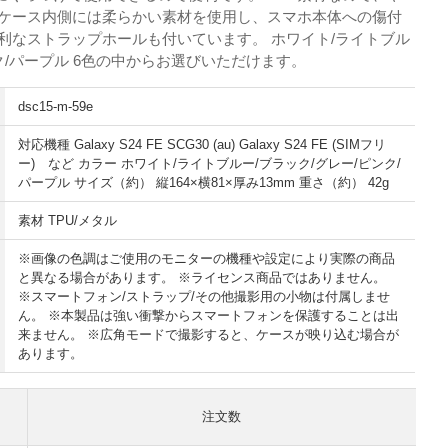
 ケース内側には柔らかい素材を使用し、スマホ本体への傷付
利なストラップホールも付いています。 ホワイト/ライトブル
ンク/パープル 6色の中からお選びいただけます。
dsc15-m-59e
対応機種 Galaxy S24 FE SCG30 (au) Galaxy S24 FE (SIMフリ
ー) など カラー ホワイト/ライトブルー/ブラック/グレー/ピンク/
パープル サイズ（約） 縦164×横81×厚み13mm 重さ（約） 42g
素材 TPU/メタル
※画像の色調はご使用のモニターの機種や設定により実際の商品
と異なる場合があります。 ※ライセンス商品ではありません。
※スマートフォン/ストラップ/その他撮影用の小物は付属しませ
ん。 ※本製品は強い衝撃からスマートフォンを保護することは出
来ません。 ※広角モードで撮影すると、ケースが映り込む場合が
あります。
注文数