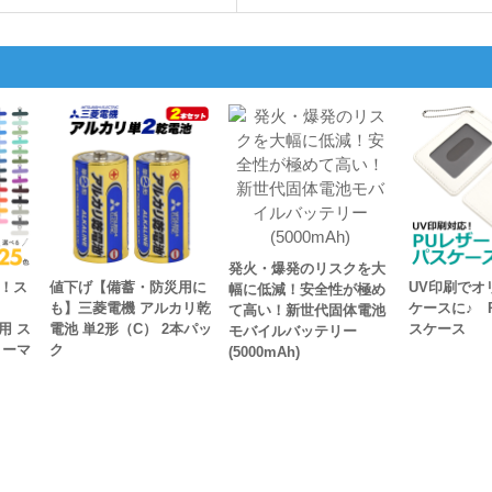
発火・爆発のリスクを大
開！ス
値下げ【備蓄・防災用に
UV印刷でオ
幅に低減！安全性が極め
も】三菱電機 アルカリ乾
ケースに♪ 
て高い！新世代固体電池
用 ス
電池 単2形（C） 2本パッ
スケース
モバイルバッテリー
ノーマ
ク
(5000mAh)