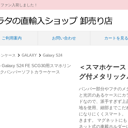
ィファン入荷しました！
ご利用案内
お問い合わせ
カートを見
ォンケース
GALAXY
Galaxy S24
＜スマホケース＞G
グ付メタリック
バンパー部分やフチのメ
と光沢のあるケースにカ
ドなので、派手すぎず上
地を使用、細部までこだ
になりにくくスマート。 
きます。 マグネットに
ネット式の車載ホルダー