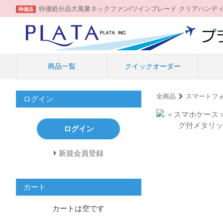
特価処分品大風量ネックファン/ツインブレード クリアハンデ
特価品
商品一覧
クイックオーダー
全商品
スマートフ
ログイン
ログイン
新規会員登録
カート
カートは空です