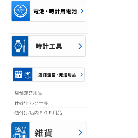
店舗運営用品
什器/トルソー等
値付け/店内ＰＯＰ用品