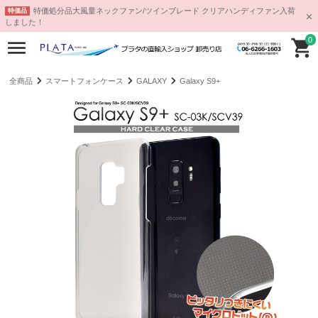
特価処分品大風量ネックファン/ツインブレード クリアハンディファン入荷
特価品
しました！
0
全商品
スマートフォンケース
GALAXY
Galaxy S9+