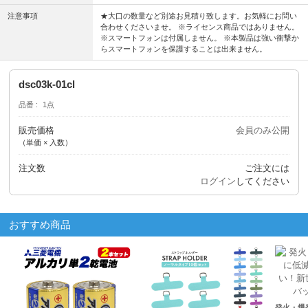
注意事項
★大口の数量など別途お見積り致します。お気軽にお問い
合わせくださいませ。 ※ライセンス商品ではありません。
※スマートフォンは付属しません。 ※本製品は強い衝撃か
らスマートフォンを保護することは出来ません。
dsc03k-01cl
品番
1点
販売価格
会員のみ公開
（単価 × 入数）
注文数
ご注文には
ログイン
してください
おすすめ商品
発火・爆