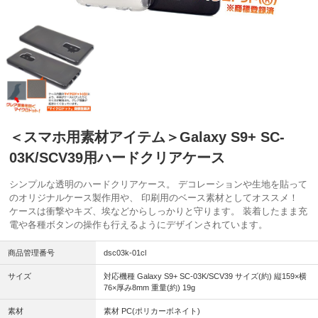
＜スマホ用素材アイテム＞Galaxy S9+ SC-
03K/SCV39用ハードクリアケース
シンプルな透明のハードクリアケース。 デコレーションや生地を貼って
のオリジナルケース製作用や、 印刷用のベース素材としてオススメ！
ケースは衝撃やキズ、埃などからしっかりと守ります。 装着したまま充
電や各種ボタンの操作も行えるようにデザインされています。
商品管理番号
dsc03k-01cl
サイズ
対応機種 Galaxy S9+ SC-03K/SCV39 サイズ(約) 縦159×横
76×厚み8mm 重量(約) 19g
素材
素材 PC(ポリカーボネイト)