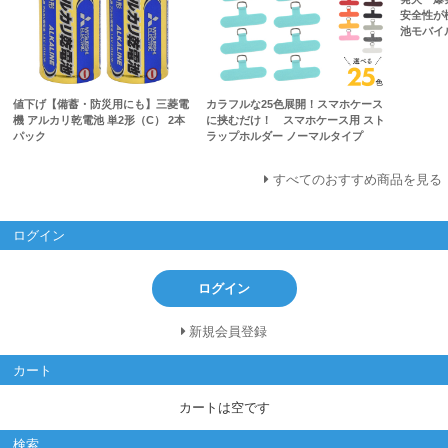
安全性が
池モバイル
値下げ【備蓄・防災用にも】三菱電
カラフルな25色展開！スマホケース
機 アルカリ乾電池 単2形（C） 2本
に挟むだけ！ スマホケース用 スト
パック
ラップホルダー ノーマルタイプ
すべてのおすすめ商品を見る
ログイン
ログイン
新規会員登録
カート
カートは空です
検索