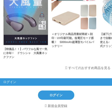
＜オリジナル商品用素材商材＞刻
【値下げ
印・UV印刷可能。低電圧モード搭
きで自動
載！ 5000mAh超薄型モバイルバ
使える♪ 
ッテリー
式クリッ
【特価品！！】パワフルな風で一気
に冷却！ ドウシシャ 大風量ネッ
クファン
すべてのおすすめ商品を見る
ログイン
ログイン
新規会員登録