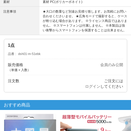
素材
素材 PC(ポリカーボネイト)
注意事項
★大口の数量など別途お見積り致します。お気軽にお問い
合わせくださいませ。 ★広角モードで撮影すると、ケース
が映り込む場合があります。 ※ライセンス商品ではありま
せん。 ※スマートフォンは付属しません。 ※本製品は強
い衝撃からスマートフォンを保護することは出来ません。
1点
品番
dsh01-m-51ebk
販売価格
会員のみ公開
（単価 × 入数）
注文数
ご注文には
ログイン
してください
おすすめ商品