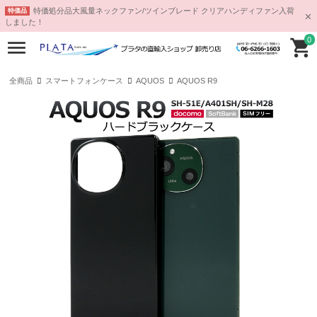
特価処分品大風量ネックファン/ツインブレード クリアハンディファン入荷
特価品
しました！
0
全商品
スマートフォンケース
AQUOS
AQUOS R9