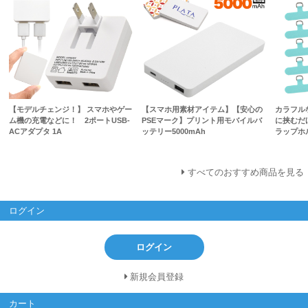
【モデルチェンジ！】 スマホやゲー
【スマホ用素材アイテム】【安心の
カラフル
ム機の充電などに！ 2ポートUSB-
PSEマーク】プリント用モバイルバ
に挟むだ
ACアダプタ 1A
ッテリー5000mAh
ラップホ
すべてのおすすめ商品を見る
ログイン
ログイン
新規会員登録
カート