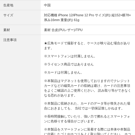
生産地
中国
サイズ
対応機種 iPhone 12/iPhone 12 Pro サイズ(約) 縦152×横78×
厚み16mm 重量(約) 61g
素材
素材 合皮(PUレザー)/TPU
注意事項
★広角モードで撮影すると、ケースが映り込む場合があり
ます。
※スマートフォンは付属しません。
※ライセンス商品ではありません
※カードは付属しません。
※本製品はマグネットを使用しておりますのでクレジット
カードなどの磁気カードの収納は避け、カードの注意事項
をよくご確認の上ご使用ください。 読み取り等ができなく
なる恐れがあります。
※本製品に収納された、カードのデータ等が喪失された場
合におきましても、 当社では一切保証致しかねます。
※長時間接触していたり、強い力で擦れるとスマートフォ
ンに色移りする場合がございます。
※本製品をスマートフォンに装着する際には本体や本製品
に付着したゴミやホコリをよく取り除いてください。 ホコ