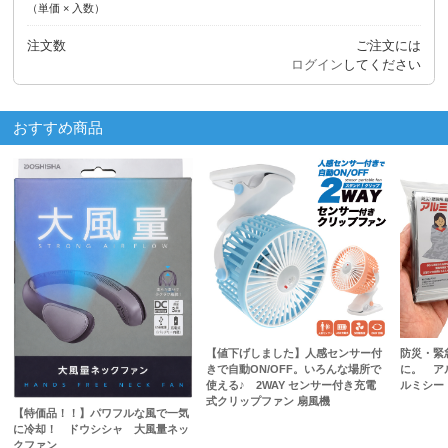
（単価 × 入数）
注文数
ご注文には
ログイン
してください
おすすめ商品
【値下げしました】人感センサー付
防災・緊
きで自動ON/OFF。いろんな場所で
に。 ア
使える♪ 2WAY センサー付き充電
ルミシー
式クリップファン 扇風機
【特価品！！】パワフルな風で一気
に冷却！ ドウシシャ 大風量ネッ
クファン