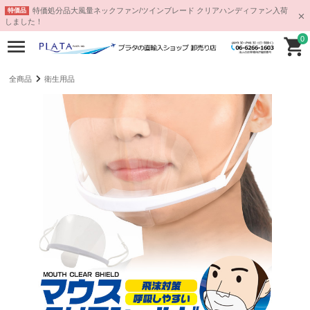
特価処分品大風量ネックファン/ツインブレード クリアハンディファン入荷
特価品
しました！
0
全商品
衛生用品