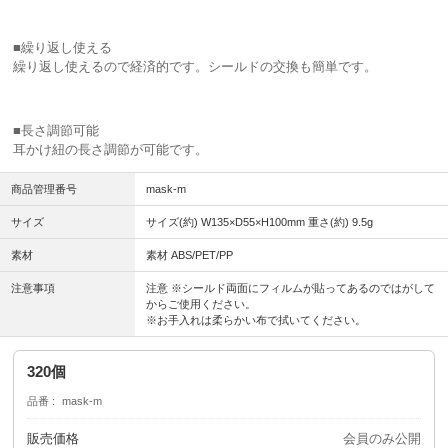
■繰り返し使える
繰り返し使えるので経済的です。シールドの交換も簡単です。
■長さ調節可能
耳かけ紐の長さ調節が可能です。
商品管理番号
mask-m
サイズ
サイズ(約) W135×D55×H100mm 重さ(約) 9.5g
素材
素材 ABS/PET/PP
注意事項
注意 ※シールド両面にフィルムが貼ってあるのではがして
からご使用ください。
※お手入れは柔らかい布で拭いてください。
320個
品番
mask-m
販売価格
会員のみ公開