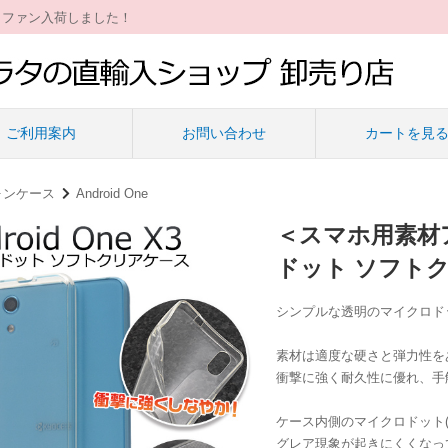
ィファン入荷しました！
ご利用案内
お問い合わせ
カートを見
ォンケース
Android One
＜スマホ用素材アイ
ドット ソフト
シンプルな透明のマイクロド
素材は適度な硬さと弾力性を
衝撃に強く耐久性に優れ、手
ケース内側のマイクロドット
グレア現象が起きにくくなっ