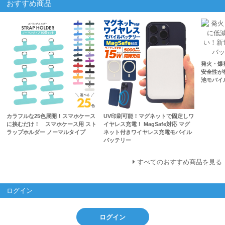
おすすめ商品
発火・爆
安全性が
池モバイル
カラフルな25色展開！スマホケース
UV印刷可能！マグネットで固定しワ
に挟むだけ！ スマホケース用 スト
イヤレス充電！ MagSafe対応 マグ
ラップホルダー ノーマルタイプ
ネット付きワイヤレス充電モバイル
バッテリー
すべてのおすすめ商品を見る
ログイン
ログイン