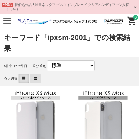
特価処分品大風量ネックファン/ツインブレード クリアハンディファン入荷
特価品
しました！
0
キーワード「ipxsm-2001」での検索結
果
3
件中 1〜3件目
並び替え
表示切替