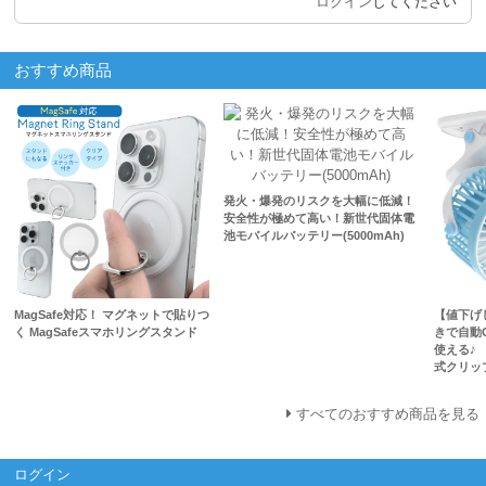
ログイン
してください
おすすめ商品
発火・爆発のリスクを大幅に低減！
安全性が極めて高い！新世代固体電
池モバイルバッテリー(5000mAh)
MagSafe対応！ マグネットで貼りつ
【値下げ
く MagSafeスマホリングスタンド
きで自動
使える♪ 
式クリッ
すべてのおすすめ商品を見る
ログイン