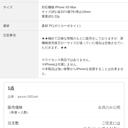
サイズ
対応機種 iPhone XS Max
サイズ(約) 縦157×横79×厚み10mm
重量(約) 22g
素材
素材 PC(ポリカーボネイト)
注意事項
★★極めて正確な情報のもとに販売をしておりますが、新
機種発売後万が一サイズが違っていた場合は交換させてい
ただきます。★★
※ライセンス商品ではありません。
※iPhoneは付属しません。
※本製品は強い衝撃からiPhoneを保護することは出来ませ
ん。
1点
品番
ipxsm-2001wh
販売価格
会員のみ公開
（単価 × 入数）
注文数
ご注文には