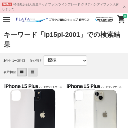
特価処分品大風量ネックファン/ツインブレード クリアハンディファン入荷
特価品
しました！
0
キーワード「ip15pl-2001」での検索結
果
3
件中 1〜3件目
並び替え
表示切替