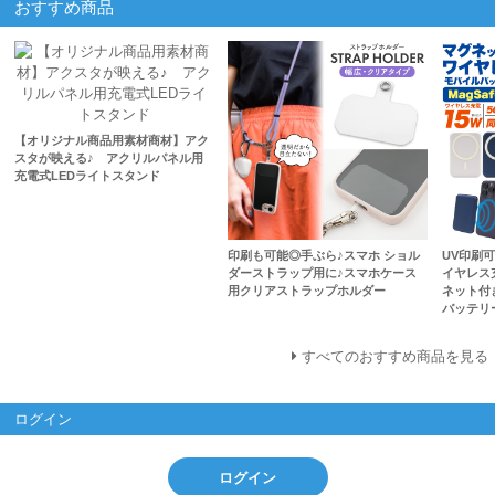
おすすめ商品
【オリジナル商品用素材商材】アク
スタが映える♪ アクリルパネル用
充電式LEDライトスタンド
印刷も可能◎手ぶら♪スマホ ショル
UV印刷
ダーストラップ用に♪スマホケース
イヤレス充
用クリアストラップホルダー
ネット付
バッテリ
すべてのおすすめ商品を見る
ログイン
ログイン