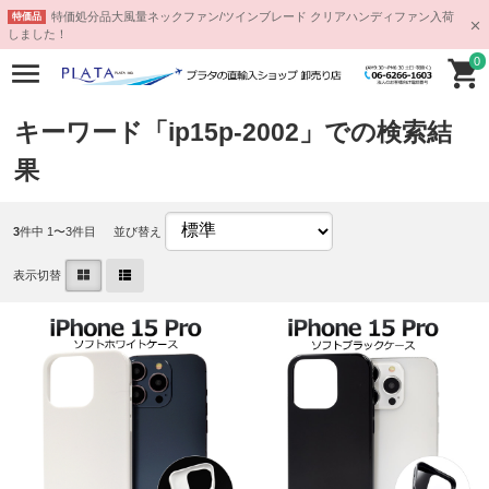
特価処分品大風量ネックファン/ツインブレード クリアハンディファン入荷
特価品
しました！
0
キーワード「ip15p-2002」での検索結
果
3
件中 1〜3件目
並び替え
表示切替