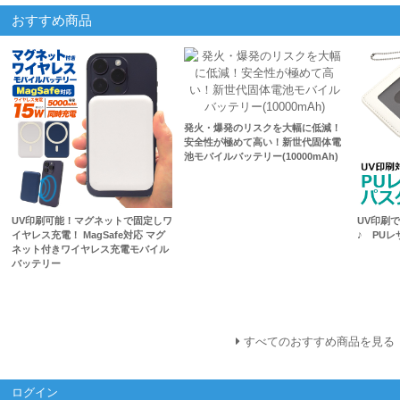
おすすめ商品
発火・爆発のリスクを大幅に低減！
安全性が極めて高い！新世代固体電
池モバイルバッテリー(10000mAh)
UV印刷可能！マグネットで固定しワ
UV印刷
イヤレス充電！ MagSafe対応 マグ
♪ PU
ネット付きワイヤレス充電モバイル
バッテリー
すべてのおすすめ商品を見る
ログイン