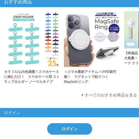
おすすめ商品
【特価品
大風量！
ード ク
カラフルな25色展開！スマホケース
＜スマホ素材アイテム＞UV印刷可
に挟むだけ！ スマホケース用 スト
能！ マグネットで貼りつく
ラップホルダー ノーマルタイプ
MagSafeリング
すべてのおすすめ商品を見る
ログイン
ログイン