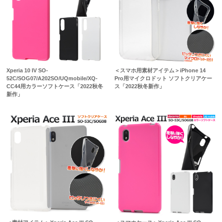
Xperia 10 IV SO-
＜スマホ用素材アイテム＞iPhone 14
52C/SOG07/A202SO/UQmobile/XQ-
Pro用マイクロドット ソフトクリアケー
CC44用カラーソフトケース「2022秋冬
ス「2022秋冬新作」
新作」