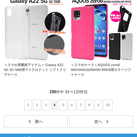
＜スマホ用素材アイテム＞ Galaxy A22
＜スマホケース＞AQUOS zero6
5G SC-56B用マイクロドット ソフトクリ
SHG04/A102SH/SH-RM18用カラーソフ
アケース
トケース
298
件中 91〜120件目
1
2
3
4
5
6
7
8
9
10