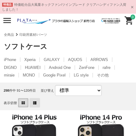
特価処分品大風量ネックファン/ツインブレード クリアハンディファン入荷
特価品
しました！
0
全商品
印刷用素材/パーツ
ソフトケース
iPhone
Xperia
GALAXY
AQUOS
ARROWS
DIGNO
HUAWEI
Android One
ZenFone
rafre
miraie
MONO
Google Pixel
LG style
その他
298
件中 91〜120件目
並び替え
表示切替