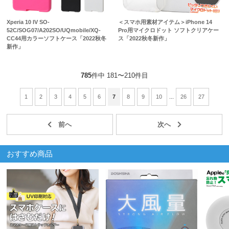
Xperia 10 IV SO-
＜スマホ用素材アイテム＞iPhone 14
52C/SOG07/A202SO/UQmobile/XQ-
Pro用マイクロドット ソフトクリアケー
CC44用カラーソフトケース「2022秋冬
ス「2022秋冬新作」
新作」
785
件中 181〜210件目
1
2
3
4
5
6
7
8
9
10
...
26
27
おすすめ商品