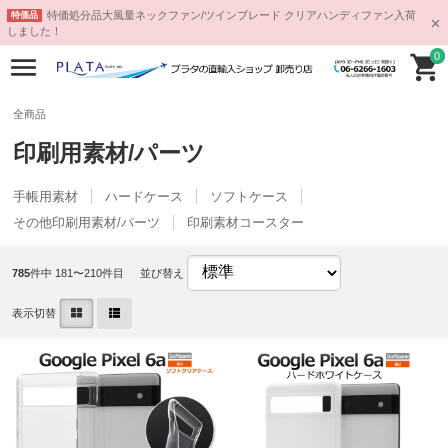
特価処分品大風量ネックファン/ツインブレード クリアハンディファン入荷
特価品
しました！
0
全商品
印刷用素材/パーツ
手帳用素材
ハードケース
ソフトケース
その他印刷用素材/パーツ
印刷素材コースター
785
件中 181〜210件目
並び替え
表示切替