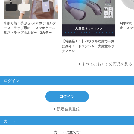
印刷可能！手ぶら♪スマホ ショルダ
Apple
ーストラップ用に♪ スマホケース
止 スマ
用ストラップホルダー 2カラー
【特価品！！】パワフルな風で一気
に冷却！ ドウシシャ 大風量ネッ
クファン
すべてのおすすめ商品を見る
ログイン
ログイン
新規会員登録
カート
カートは空です