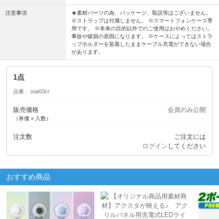
注意事項
★素材パーツの為、パッケージ、取説等はございません。
※ストラップは付属しません。 ※スマートフォンケース専
用です。 ※本来の目的以外でのご使用はおやめください。
事故や破損の原因になります。 ※ケースによってはストラ
ップホルダーを装着したままケーブル充電ができない場合
があります。
1点
品番
stat03cl
販売価格
会員のみ公開
（単価 × 入数）
注文数
ご注文には
ログイン
してください
おすすめ商品