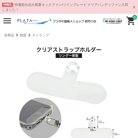
特価処分品大風量ネックファン/ツインブレード クリアハンディファン入荷
特価品
しました！
0
全商品
雑貨
ストラップ