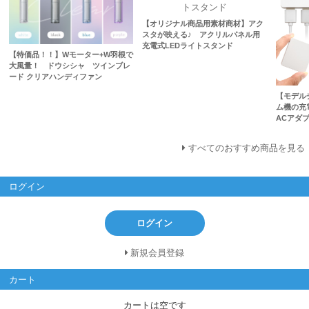
【オリジナル商品用素材商材】アク
スタが映える♪ アクリルパネル用
充電式LEDライトスタンド
【特価品！！】Wモーター+W羽根で
大風量！ ドウシシャ ツインブレ
ード クリアハンディファン
【モデル
ム機の充
ACアダプ
すべてのおすすめ商品を見る
ログイン
ログイン
新規会員登録
カート
カートは空です