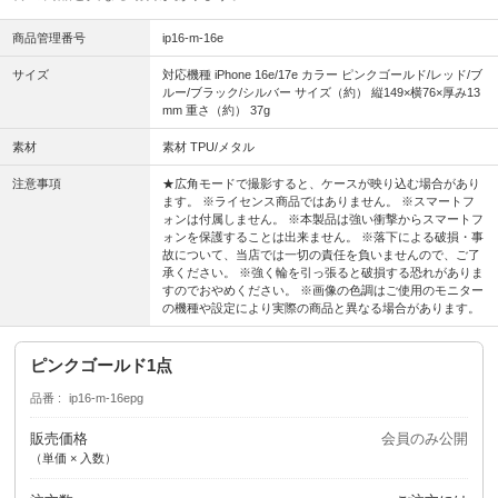
商品管理番号
ip16-m-16e
サイズ
対応機種 iPhone 16e/17e カラー ピンクゴールド/レッド/ブ
ルー/ブラック/シルバー サイズ（約） 縦149×横76×厚み13
mm 重さ（約） 37g
素材
素材 TPU/メタル
注意事項
★広角モードで撮影すると、ケースが映り込む場合があり
ます。 ※ライセンス商品ではありません。 ※スマートフ
ォンは付属しません。 ※本製品は強い衝撃からスマートフ
ォンを保護することは出来ません。 ※落下による破損・事
故について、当店では一切の責任を負いませんので、ご了
承ください。 ※強く輪を引っ張ると破損する恐れがありま
すのでおやめください。 ※画像の色調はご使用のモニター
の機種や設定により実際の商品と異なる場合があります。
ピンクゴールド1点
品番
ip16-m-16epg
販売価格
会員のみ公開
（単価 × 入数）