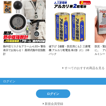
熱中症リスクをアラーム+LED+ 警告
値下げ【備蓄・防災用にも】三菱電
防災・緊
表示でお知らせ！ 黒球式熱中症指数
機 アルカリ乾電池 単2形（C） 2本
に。 ア
計
パック
ルミシー
すべてのおすすめ商品を見る
ログイン
ログイン
新規会員登録