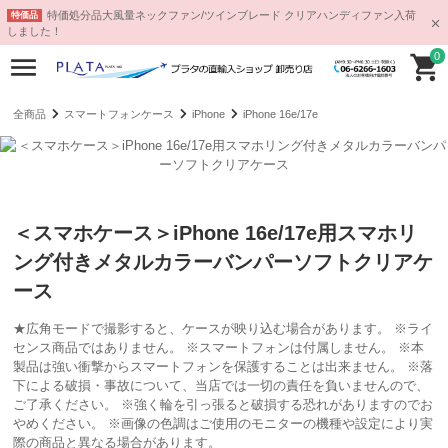
特価処分品大風量ネックファン/ツインブレード クリアハンディファン入荷
特価品
しました！
0
全商品
スマートフォンケース
iPhone
iPhone 16e/17e
＜スマホケース＞iPhone 16e/17e用スマホリ
ング付きメタルカラーバンパーソフトクリアケ
ース
★広角モードで撮影すると、ケースが映り込む場合があります。 ※ライ
センス商品ではありません。 ※スマートフォンは付属しません。 ※本
製品は強い衝撃からスマートフォンを保護することは出来ません。 ※落
下による破損・事故について、当店では一切の責任を負いませんので、
ご了承ください。 ※強く輪を引っ張ると破損する恐れがありますのでお
やめください。 ※画像の色調はご使用のモニターの機種や設定により実
際の商品と異なる場合があります。