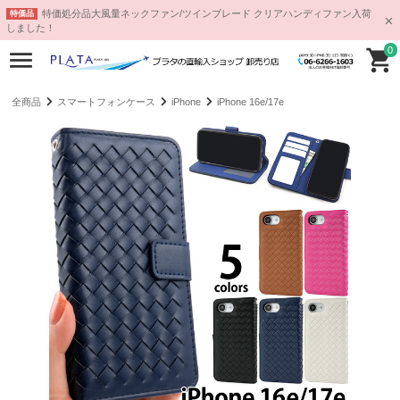
特価処分品大風量ネックファン/ツインブレード クリアハンディファン入荷
特価品
しました！
0
全商品
スマートフォンケース
iPhone
iPhone 16e/17e