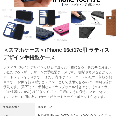
＜スマホケース＞iPhone 16e/17e用 ラティス
デザイン手帳型ケース
ラティス（格子）デザインがひと味違った印象になる、男女共にお使い
いただけるレザーデザインの手帳型ケースです。 衝撃やキズなどからス
マートフォンを守ります。 また、内部はソフトケースのため、着脱が簡
単です。 背面を折り返すとスタンドとして使用できるので、動画視聴に
便利です。 落下防止に便利なストラップホール付きです。 (※ストラッ
プは付属しません) 横開きタイプで、手帳のように使うことができま
す。 また、内側に3つのカードポケットとサイドポケット付きです。
商品管理番号
ip20-m-16e
サイズ
対応機種 iPhone 16e/17e カラー ブラウン/ビビッドピンク/