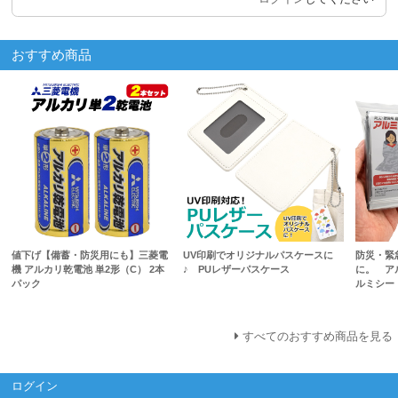
おすすめ商品
値下げ【備蓄・防災用にも】三菱電
UV印刷でオリジナルパスケースに
防災・緊
機 アルカリ乾電池 単2形（C） 2本
♪ PUレザーパスケース
に。 ア
パック
ルミシー
すべてのおすすめ商品を見る
ログイン