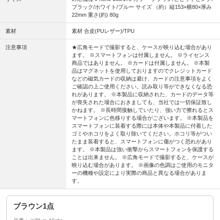
ブラック/ホワイト/ブルー サイズ （約）縦153×横80×厚み
22mm 重さ(約) 80g
素材
素材 合皮(PUレザー)/TPU
注意事項
★広角モードで撮影すると、ケースが映り込む場合があり
ます。 ※スマートフォンは付属しません。 ※ライセンス
商品ではありません。 ※カードは付属しません。 ※本製
品はマグネットを使用しておりますのでクレジットカード
などの磁気カードの収納は避け、カードの注意事項をよく
ご確認の上ご使用ください。読み取り等ができなくなる恐
れがあります。 ※本製品に収納された、カードのデータ等
が喪失された場合におきましても、当社では一切保証致し
かねます。 ※長時間接触していたり、強い力で擦れるとス
マートフォンに色移りする場合がございます。 ※本製品を
スマートフォンに装着する際には本体や本製品に付着した
ゴミやホコリをよく取り除いてください。ホコリ等がつい
たまま装着すると、スマートフォンに傷がつく恐れがあり
ます。 ※本製品は強い衝撃からスマートフォンを保護する
ことは出来ません。 ※広角モードで撮影すると、ケースが
映り込む場合があります。 ※画像の色調はご使用のモニタ
ーの機種や設定により実際の商品と異なる場合がありま
す。
ブラウン1点