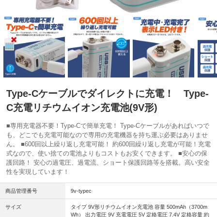
Type-Cケーブルでダイレクトに充電！ Type-
C充電リチウムイオン充電池(9V形)
■専用充電器不要！Type-Cで簡単充電！ Type-Cケーブルがあればいつで
も、どこでも充電可能なので専用の充電機器を持ち運ぶ必要はありませ
ん。 ■600回以上繰り返し充電可能！ 約600回繰り返し充電が可能！充電
式なので、使い捨ての電池よりもコストもお安くできます。 ■安心の保
護回路！ 安心の過電圧、過電流、ショート保護回路等を搭載。高い安全
性を実現しています！
商品管理番号
9v-typec
サイズ
タイプ 9V形リチウムイオン充電池 容量 500mAh（3700m
Wh） 出力電圧 9V 充電電圧 5V 定格電圧 7.4V 定格容量 約