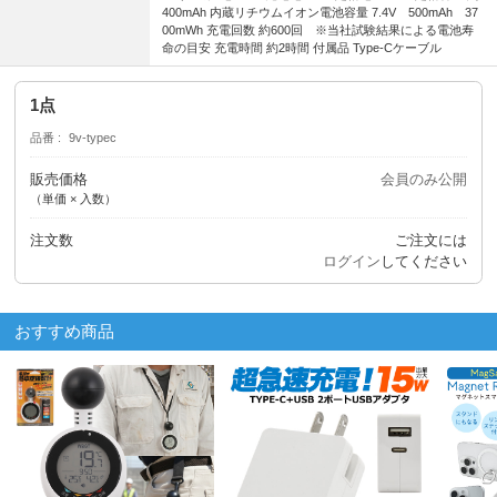
400mAh 内蔵リチウムイオン電池容量 7.4V 500mAh 37
00mWh 充電回数 約600回 ※当社試験結果による電池寿
命の目安 充電時間 約2時間 付属品 Type-Cケーブル
1点
品番
9v-typec
販売価格
会員のみ公開
（単価 × 入数）
注文数
ご注文には
ログイン
してください
おすすめ商品