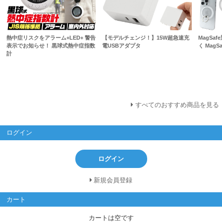
熱中症リスクをアラーム+LED+ 警告
【モデルチェンジ！】15W超急速充
MagSa
表示でお知らせ！ 黒球式熱中症指数
電USBアダプタ
く Mag
計
すべてのおすすめ商品を見る
ログイン
ログイン
新規会員登録
カート
カートは空です