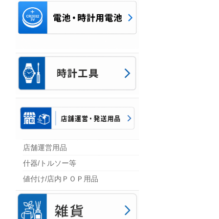
店舗運営用品
什器/トルソー等
値付け/店内ＰＯＰ用品