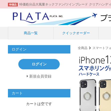
特価処分品大風量ネックファン/ツインブレード クリアハンデ
特価品
商品一覧
クイックオーダー
全商品
スマートフ
ログイン
ログイン
新規会員登録
カート
カートは空です