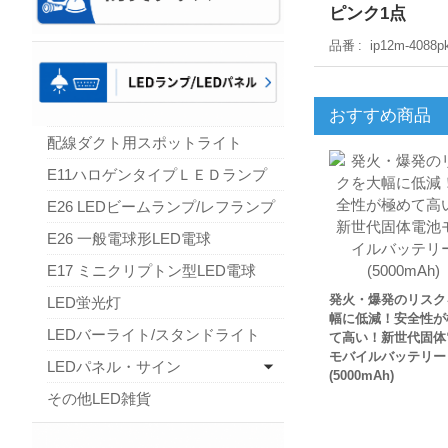
ピンク1点
品番
ip12m-4088p
おすすめ商品
配線ダクト用スポットライト
E11ハロゲンタイプＬＥＤランプ
E26 LEDビームランプ/レフランプ
E26 一般電球形LED電球
E17 ミニクリプトン型LED電球
発火・爆発のリスク
LED蛍光灯
幅に低減！安全性が
LEDバーライト/スタンドライト
て高い！新世代固体
モバイルバッテリー
LEDパネル・サイン
(5000mAh)
その他LED雑貨