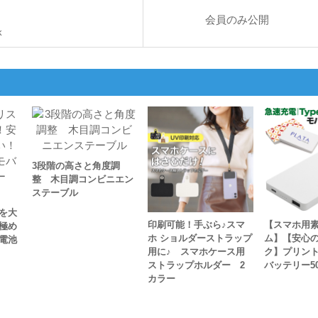
会員のみ公開
k
3段階の高さと角度調
整 木目調コンビニエン
ステーブル
を大
印刷可能！手ぶら♪スマ
【スマホ用
極め
ホ ショルダーストラップ
ム】【安心の
電池
用に♪ スマホケース用
ク】プリン
ストラップホルダー 2
バッテリー50
カラー