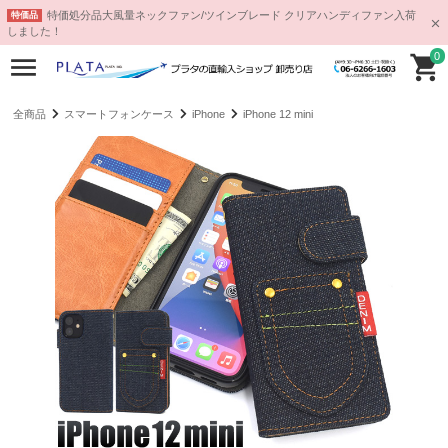
特価処分品大風量ネックファン/ツインブレード クリアハンディファン入荷
特価品
しました！
0
全商品
スマートフォンケース
iPhone
iPhone 12 mini