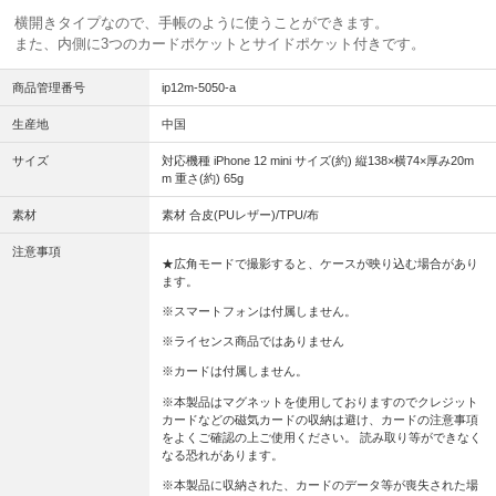
横開きタイプなので、手帳のように使うことができます。
また、内側に3つのカードポケットとサイドポケット付きです。
商品管理番号
ip12m-5050-a
生産地
中国
サイズ
対応機種 iPhone 12 mini サイズ(約) 縦138×横74×厚み20m
m 重さ(約) 65g
素材
素材 合皮(PUレザー)/TPU/布
注意事項
★広角モードで撮影すると、ケースが映り込む場合があり
ます。
※スマートフォンは付属しません。
※ライセンス商品ではありません
※カードは付属しません。
※本製品はマグネットを使用しておりますのでクレジット
カードなどの磁気カードの収納は避け、カードの注意事項
をよくご確認の上ご使用ください。 読み取り等ができなく
なる恐れがあります。
※本製品に収納された、カードのデータ等が喪失された場