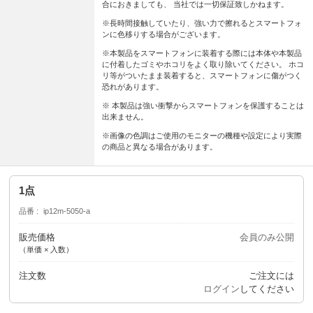
合におきましても、 当社では一切保証致しかねます。
※長時間接触していたり、強い力で擦れるとスマートフォ
ンに色移りする場合がございます。
※本製品をスマートフォンに装着する際には本体や本製品
に付着したゴミやホコリをよく取り除いてください。 ホコ
リ等がついたまま装着すると、スマートフォンに傷がつく
恐れがあります。
※ 本製品は強い衝撃からスマートフォンを保護することは
出来ません。
※画像の色調はご使用のモニターの機種や設定により実際
の商品と異なる場合があります。
1点
品番
ip12m-5050-a
販売価格
会員のみ公開
（単価 × 入数）
注文数
ご注文には
ログイン
してください