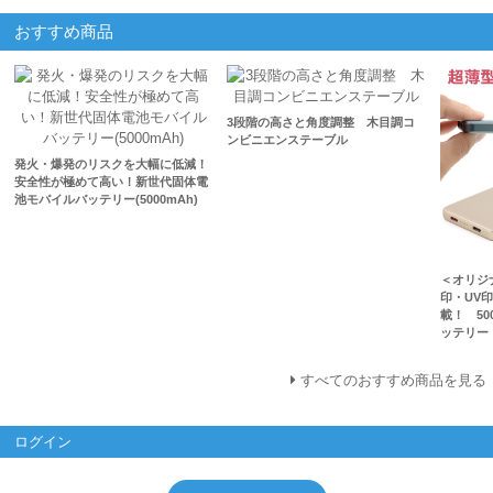
おすすめ商品
3段階の高さと角度調整 木目調コ
ンビニエンステーブル
発火・爆発のリスクを大幅に低減！
安全性が極めて高い！新世代固体電
池モバイルバッテリー(5000mAh)
＜オリジ
印・UV
載！ 50
ッテリー
すべてのおすすめ商品を見る
ログイン