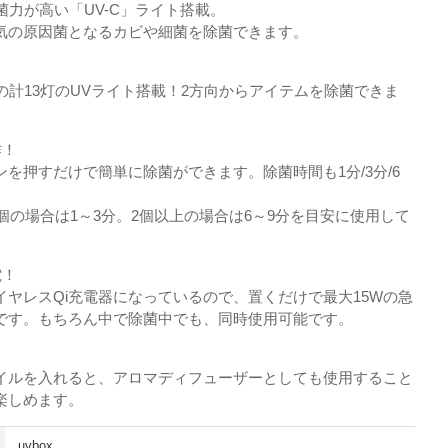
殺菌力が高い「UV-C」ライト搭載。
気の原因菌となるカビや細菌を除菌できます。
の計13灯のUVライト搭載！2方向からアイテムを除菌できま
操作！
を押すだけで簡単に除菌ができます。除菌時間も1分/3分/6
個の場合は1～3分。2個以上の場合は6～9分を目安に使用して
充電！
ヤレスQi充電器になっているので、置くだけで最大15Wの急
です。もちろん中で除菌中でも、同時使用可能です。
ュ！
イルを入れると、アロマディフューザーとしても使用すること
楽しめます。
uvbox