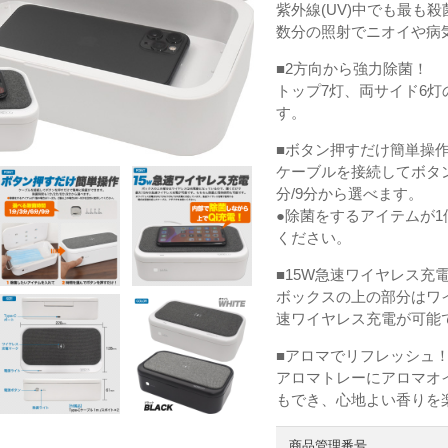
紫外線(UV)中でも最も
数分の照射でニオイや病
■2方向から強力除菌！
トップ7灯、両サイド6灯
す。
■ボタン押すだけ簡単
ケーブルを接続してボタン
分/9分から選べます。
●除菌をするアイテムが1
ください。
■15W急速ワイヤレス
ボックスの上の部分はワイ
速ワイヤレス充電が可能
■アロマでリフレッシ
アロマトレーにアロマオ
もでき、心地よい香りを
商品管理番号