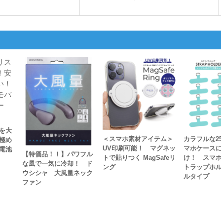
を大
＜スマホ素材アイテム＞
カラフルな2
極め
UV印刷可能！ マグネッ
マホケース
電池
【特価品！！】パワフル
トで貼りつく MagSafeリ
け！ スマホ
な風で一気に冷却！ ド
ング
トラップホル
ウシシャ 大風量ネック
ルタイプ
ファン