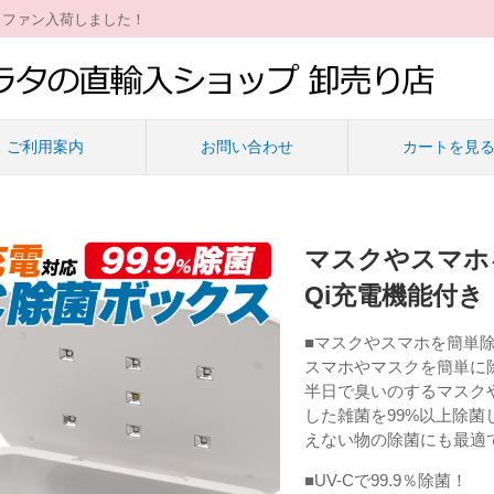
ィファン入荷しました！
ご利用案内
お問い合わせ
カートを見
マスクやスマホ
Qi充電機能付き
■マスクやスマホを簡単
スマホやマスクを簡単に除
半日で臭いのするマスク
した雑菌を99%以上除
えない物の除菌にも最適
■UV-Cで99.9％除菌！