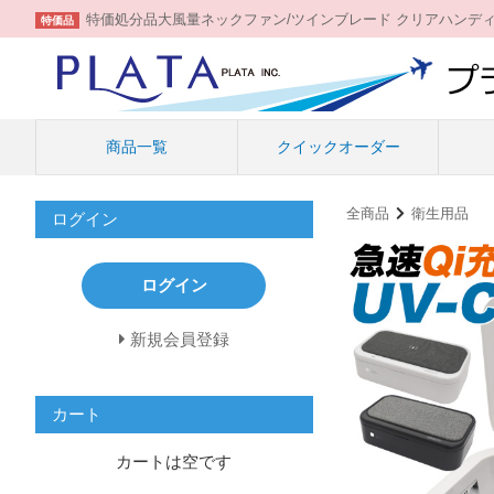
特価処分品大風量ネックファン/ツインブレード クリアハンデ
特価品
商品一覧
クイックオーダー
全商品
衛生用品
ログイン
ログイン
新規会員登録
カート
カートは空です