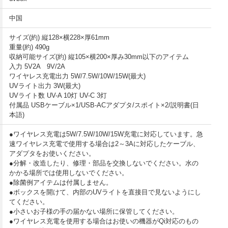
中国
サイズ(約) 縦128×横228×厚61mm
重量(約) 490g
収納可能サイズ(約) 縦105×横200×厚み30mm以下のアイテム
入力 5V2A 9V/2A
ワイヤレス充電出力 5W/7.5W/10W/15W(最大)
UVライト出力 3W(最大)
UVライト数 UV-A 10灯 UV-C 3灯
付属品 USBケーブル×1/USB-ACアダプタ/スポイト×2/説明書(日
本語)
●ワイヤレス充電は5W/7.5W/10W/15W充電に対応しています。急
速ワイヤレス充電で使用する場合は2～3Aに対応したケーブル、
アダプタをお使いください。
●分解・改造したり、修理・部品を交換しないでください。水の
かかる場所では使用しないでください。
●除菌例アイテムは付属しません。
●ボックスを開けて、内部のUVライトを直接目で見ないようにし
てください。
●小さいお子様の手の届かない場所に保管してください。
●ワイヤレス充電を使用する場合はお使いの機器がQi対応のもの