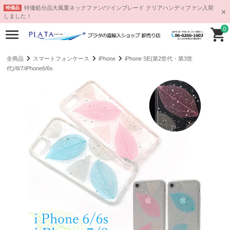
特価処分品大風量ネックファン/ツインブレード クリアハンディファン入荷
特価品
しました！
0
全商品
スマートフォンケース
iPhone
iPhone SE(第2世代・第3世
代)/8/7/iPhone6/6s