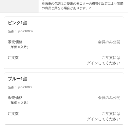
※画像の色調はご使用のモニターの機種や設定により実際
の商品と異なる場合があります。?
ピンク1点
品番
ip7-2100pk
販売価格
会員のみ公開
（単価 × 入数）
注文数
ご注文には
ログイン
してください
ブルー1点
品番
ip7-2100bl
販売価格
会員のみ公開
（単価 × 入数）
注文数
ご注文には
ログイン
してください