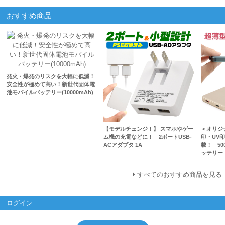
おすすめ商品
発火・爆発のリスクを大幅に低減！
安全性が極めて高い！新世代固体電
池モバイルバッテリー(10000mAh)
【モデルチェンジ！】 スマホやゲー
＜オリジ
ム機の充電などに！ 2ポートUSB-
印・UV
ACアダプタ 1A
載！ 50
ッテリー
すべてのおすすめ商品を見る
ログイン