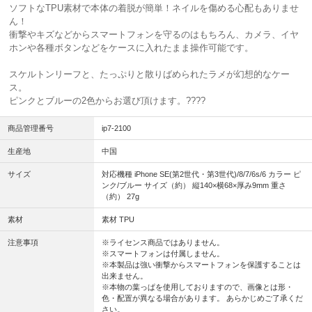
ソフトなTPU素材で本体の着脱が簡単！ネイルを傷める心配もありませ
ん！
衝撃やキズなどからスマートフォンを守るのはもちろん、カメラ、イヤ
ホンや各種ボタンなどをケースに入れたまま操作可能です。
スケルトンリーフと、たっぷりと散りばめられたラメが幻想的なケー
ス。
ピンクとブルーの2色からお選び頂けます。??
??
商品管理番号
ip7-2100
生産地
中国
サイズ
対応機種 iPhone SE(第2世代・第3世代)/8/7/6s/6 カラー ピ
ンク/ブルー サイズ（約） 縦140×横68×厚み9mm 重さ
（約） 27g
素材
素材 TPU
注意事項
※ライセンス商品ではありません。
※スマートフォンは付属しません。
※本製品は強い衝撃からスマートフォンを保護することは
出来ません。
※本物の葉っぱを使用しておりますので、画像とは形・
色・配置が異なる場合があります。 あらかじめご了承くだ
さい。