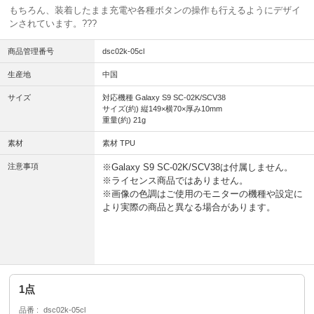
もちろん、装着したまま充電や各種ボタンの操作も行えるようにデザイ
ンされています。
???
商品管理番号
dsc02k-05cl
生産地
中国
サイズ
対応機種 Galaxy S9 SC-02K/SCV38
サイズ(約) 縦149×横70×厚み10mm
重量(約) 21g
素材
素材 TPU
注意事項
※Galaxy S9 SC-02K/SCV38は付属しません。
※ライセンス商品ではありません。
※画像の色調はご使用のモニターの機種や設定に
より実際の商品と異なる場合があります。
1点
品番
dsc02k-05cl