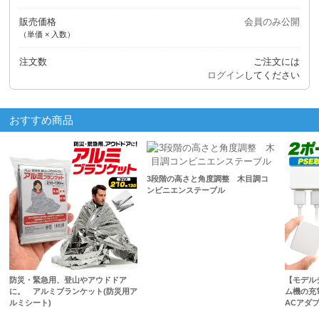
販売価格
会員のみ公開
（単価 × 入数）
注文数
ご注文には
ログイン
してください
おすすめ商品
3段階の高さと角度調整 木目調コ
ンビニエンステーブル
防災・緊急用、登山やアウドドア
【モデル
に。 アルミブランケット(防災用ア
ム機の充
ルミシート)
ACアダプ