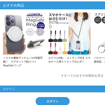
おすすめ商品
＜スマホ素材アイテム＞UV印刷可
カラフル9色♪ ストラップ付き スマ
パスケー
能！ マグネットで貼りつく
ホケース用ストラップホルダー
便利品 
MagSafeリング
すべてのおすすめ商品を見る
ログイン
ログイン