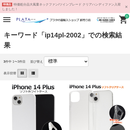
特価処分品大風量ネックファン/ツインブレード クリアハンディファン入荷
特価品
しました！
0
キーワード「ip14pl-2002」での検索結
果
3
件中 1〜3件目
並び替え
表示切替