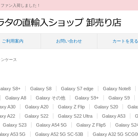
ィファン入荷しました！
ご利用案内
お問い合わせ
カートを見
ォンケース
alaxy S8+
Galaxy S8
Galaxy S7 edge
Galaxy Note8
Galaxy A8
Galaxy その他
Galaxy S9+
Galaxy S9
axy A30
Galaxy A20
Galaxy Z Flip
Galaxy S20
Gala
axy A22
Galaxy S22
Galaxy S22 Ultra
Galaxy A53
G
Galaxy S23
Galaxy A54 5G
Galaxy Z Flip5
Galaxy S2
laxy A53 5G
Galaxy A52 5G SC-53B
Galaxy A32 5G SCG0