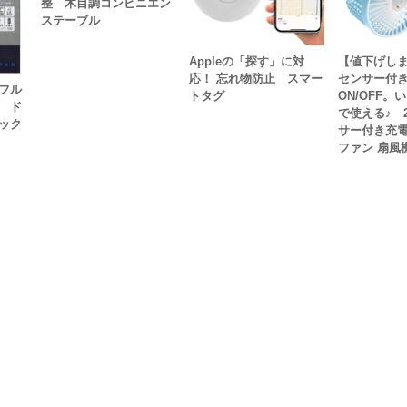
整 木目調コンビニエン
ステーブル
Appleの「探す」に対
【値下げし
応！ 忘れ物防止 スマー
センサー付
フル
トタグ
ON/OFF。
 ド
で使える♪ 2
ック
サー付き充
ファン 扇風