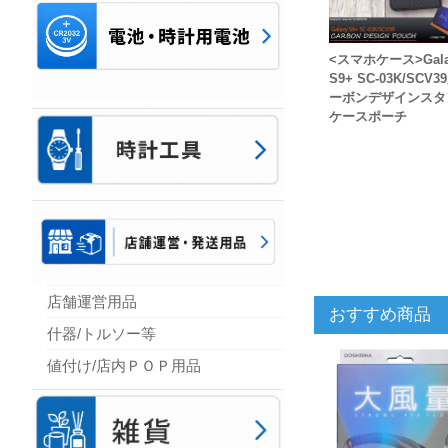
<スマホケース>Gala
S9+ SC-03K/SCV
ーボンデザインスタ
ケースポーチ
店舗運営用品
おすすめ商品
什器/トルソー等
値付け/店内ＰＯＰ用品