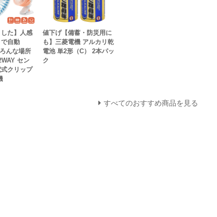
ました】人感
値下げ【備蓄・防災用に
きで自動
も】三菱電機 アルカリ乾
いろんな場所
電池 単2形（C） 2本パッ
WAY セン
ク
電式クリップ
機
すべてのおすすめ商品を見る