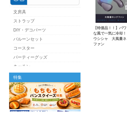
文房具
ストラップ
【特価品！！】パワ
DIY・デコパーツ
な風で一気に冷却！
ウシシャ 大風量ネ
バルーンセット
ファン
コースター
パーティーグッズ
キッチン
スクィーズ
特集