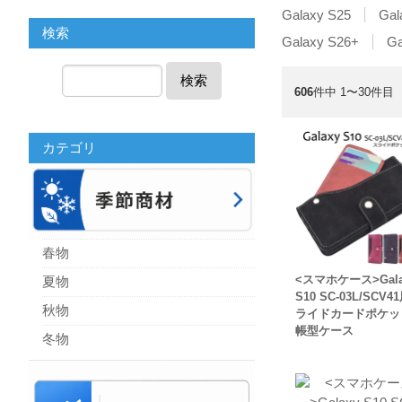
Galaxy S25
Gal
検索
Galaxy S26+
Ga
検索
606
件中 1〜30件目
カテゴリ
春物
<スマホケース>Gala
夏物
S10 SC-03L/SCV4
秋物
ライドカードポケッ
帳型ケース
冬物