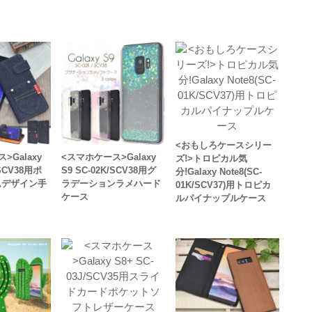
<おもしろケースシリー
>Galaxy
<スマホケース>Galaxy
ズ!>トロピカル気
/SCV38用ポ
S9 SC-02K/SCV38用グ
分!Galaxy Note8(SC-
ムデザイン手
ラデーションラメハード
01K/SCV37)用トロピカ
ケース
ルパイナップルケース