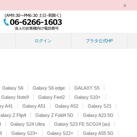
る
ログイン
プラタ公式HP
Galaxy S6
Galaxy S6 edge
GALAXY S5
Galaxy Note9
Galaxy Feel2
Galaxy S10+
xy A41
Galaxy A51
Galaxy A52
Galaxy S21
alaxy Z Flip4
Galaxy Z Fold4 5G
Galaxy A23 5G
4
Galaxy S24 Ultra
Galaxy S23 FE SCG24 (au)
8
Galaxy S23+
Galaxy S22+
Galaxy A55 5G