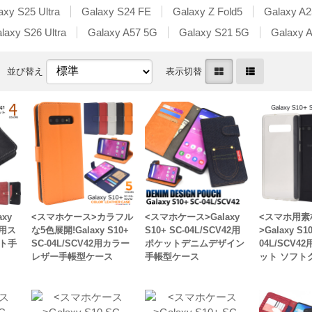
axy S25 Ultra
Galaxy S24 FE
Galaxy Z Fold5
Galaxy A2
laxy S26 Ultra
Galaxy A57 5G
Galaxy S21 5G
Galaxy 
並び替え
表示切替
xy
<スマホケース>カラフル
<スマホケース>Galaxy
<スマホ用素
1用ス
な5色展開!Galaxy S10+
S10+ SC-04L/SCV42用
>Galaxy S1
ト手
SC-04L/SCV42用カラー
ポケットデニムデザイン
04L/SCV
レザー手帳型ケース
手帳型ケース
ット ソフト