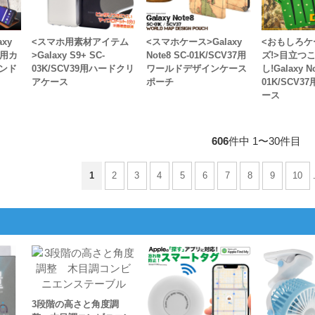
xy
<スマホ用素材アイテム
<スマホケース>Galaxy
<おもしろケ
39用カ
>Galaxy S9+ SC-
Note8 SC-01K/SCV37用
ズ!>目立つ
ンド
03K/SCV39用ハードクリ
ワールドデザインケース
し!Galaxy N
アケース
ポーチ
01K/SCV
ース
606
件中 1〜30件目
1
2
3
4
5
6
7
8
9
10
3段階の高さと角度調