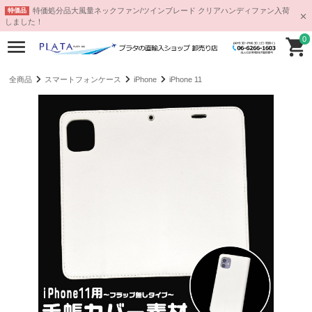
特価処分品大風量ネックファン/ツインブレード クリアハンディファン入荷
特価品
しました！
0
全商品
スマートフォンケース
iPhone
iPhone 11