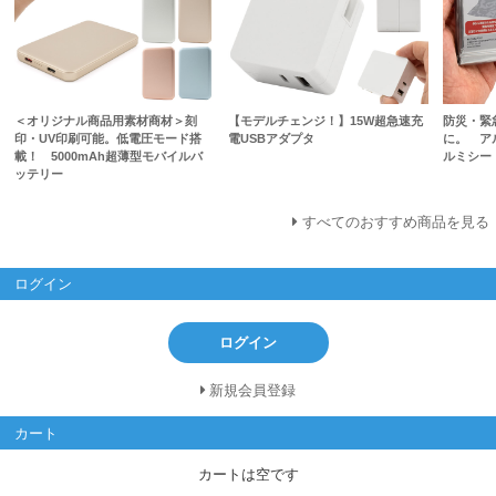
＜オリジナル商品用素材商材＞刻
【モデルチェンジ！】15W超急速充
防災・緊
印・UV印刷可能。低電圧モード搭
電USBアダプタ
に。 ア
載！ 5000mAh超薄型モバイルバ
ルミシー
ッテリー
すべてのおすすめ商品を見る
ログイン
ログイン
新規会員登録
カート
カートは空です