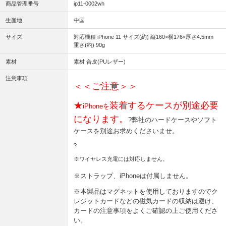
商品管理番号
ip11-0002wh
生産地
中国
サイズ
対応機種 iPhone 11 サイズ(約) 縦160×横176×厚さ4.5mm
重さ(約) 90g
素材
素材 合皮(PUレザー)
注意事項
＜＜ご注意＞＞
★
装着するケースが別途必要
iPhoneを
になります。
?弊社のハードケースやソフト
ケースを別途お求めくださいませ。
?
※ワイヤレス充電には対応しません。
※ストラップ、iPhoneは付属しません。
※本製品はマグネットを使用しておりますのでク
レジットカードなどの磁気カードの収納は避け、
カードの注意事項をよくご確認の上ご使用くださ
い。