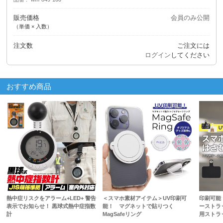
販売価格
会員のみ公開
（単価 × 入数）
注文数
ご注文には
ログイン
してください
おすすめ商品
熱中症リスクをアラーム+LED+ 警告
＜スマホ素材アイテム＞UV印刷可
印刷可能
表示でお知らせ！ 黒球式熱中症指数
能！ マグネットで貼りつく
ーストラ
計
MagSafeリング
用ストラ