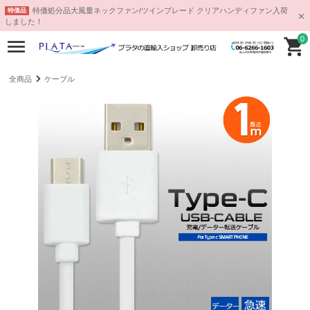
特価処分品大風量ネックファン/ツインブレード クリアハンディファン入荷
特価品
しました！
0
全商品
ケーブル