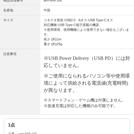
商品管理番号
wm-849-100
生産地
中国
サイズ
コネクタ形状 USB2.0 Aオス-USB Type-Cオス
対応機種 USB Type-C端子搭載の機器
※使用環境、使用機種により使用できない場合もございま
す。
長さ (約)1m
重さ (約)25g
注意事項
※
USB Power Delivery
（
USB PD
）には対
応していません。
※ご使用になられるパソコン等や使用環
境によって供給される電流値
(
充電時間
)
が異なります。
※スマートフォン・ゲーム機は付属しません。
※急速充電は対応した機種のみ可能です。
1点
品番
wm-849-100