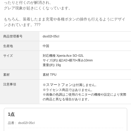
ったりと付くのが解消され、
グレア現象が起きにくくなっています。
もちろん、装着したまま充電や各種ボタンの操作も行えるようにデザイ
ンされています。
???
商品管理番号
dso02l-05cl
生産地
中国
サイズ
対応機種 Xperia Ace SO-02L
サイズ(約) 縦142×横70×厚み10mm
重量(約) 19g
素材
素材 TPU
注意事項
スマートフォン
※
は付属しません。
※ライセンス商品ではありません。
※画像の色調はご使用のモニターの機種や設定により実際
の商品と異なる場合があります。
1点
品番
dso02l-05cl