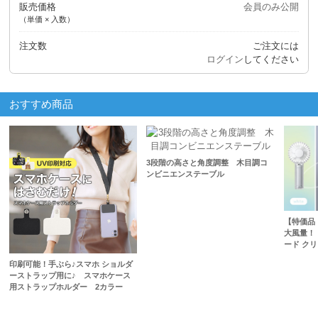
販売価格
会員のみ公開
（単価 × 入数）
注文数
ご注文には
ログイン
してください
おすすめ商品
3段階の高さと角度調整 木目調コ
ンビニエンステーブル
【特価品
大風量！
ード ク
印刷可能！手ぶら♪スマホ ショルダ
ーストラップ用に♪ スマホケース
用ストラップホルダー 2カラー