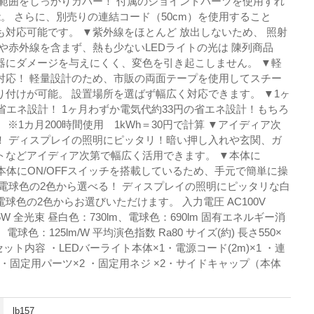
広範囲をしっかりカバー！ 付属のジョイントパーツを使用すれ
。 さらに、別売りの連結コード（50cm）を使用すること
対応可能です。 ▼紫外線をほとんど 放出しないため、 照射
や赤外線を含まず、熱も少ないLEDライトの光は 陳列商品
器にダメージを与えにくく、変色を引き起こしません。 ▼軽
対応！ 軽量設計のため、市販の両面テープを使用してスチー
付けが可能。 設置場所を選ばず幅広く対応できます。 ▼1ヶ
省エネ設計！ 1ヶ月わずか電気代約33円の省エネ設計！もちろ
 ※1カ月200時間使用 1kWh＝30円で計算 ▼アイディア次
！ ディスプレイの照明にピッタリ！暗い押し入れや玄関、ガ
トなどアイディア次第で幅広く活用できます。 ▼本体に
！ 本体にON/OFFスイッチを搭載しているため、手元で簡単に操
電球色の2色から選べる！ ディスプレイの照明にピッタリな白
球色の2色からお選びいただけます。 入力電圧 AC100V
5.5W 全光束 昼白色：730lm、電球色：690lm 固有エネルギー消
、電球色：125lm/W 平均演色指数 Ra80 サイズ(約) 長さ550×
4g セット内容 ・LEDバーライト本体×1・電源コード(2m)×1 ・連
 ・固定用パーツ×2 ・固定用ネジ ×2・サイドキャップ（本体
lb157