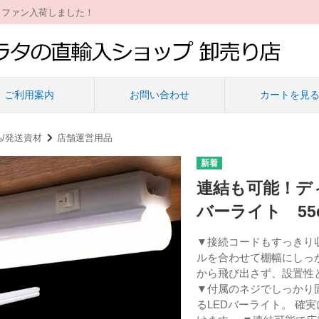
ィファン入荷しました！
ご利用案内
お問い合わせ
カートを見
/発送資材
店舗運営用品
連結も可能！デ
バーライト 55
▼接続コードもすっきり収
ルを合わせて棚幅にしっか
から飛び出さず、設置性
▼付属のネジでしっかり
るLEDバーライト。 