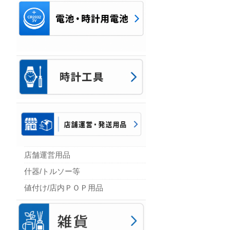
店舗運営用品
什器/トルソー等
値付け/店内ＰＯＰ用品