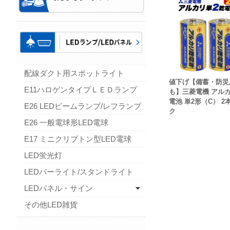
配線ダクト用スポットライト
値下げ【備蓄・防災
E11ハロゲンタイプＬＥＤランプ
も】三菱電機 アル
電池 単2形（C） 2
E26 LEDビームランプ/レフランプ
ク
E26 一般電球形LED電球
E17 ミニクリプトン型LED電球
LED蛍光灯
LEDバーライト/スタンドライト
LEDパネル・サイン
その他LED雑貨