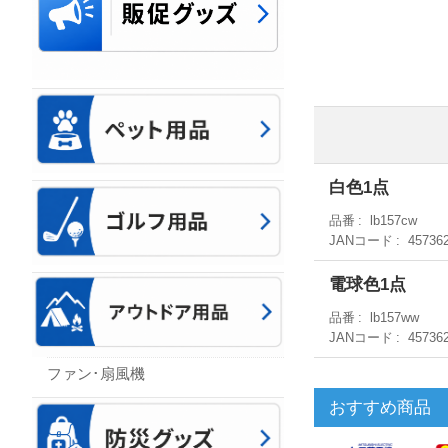
白色1点
品番
lb157cw
JANコード
45736
電球色1点
品番
lb157ww
JANコード
45736
ファン･扇風機
おすすめ商品