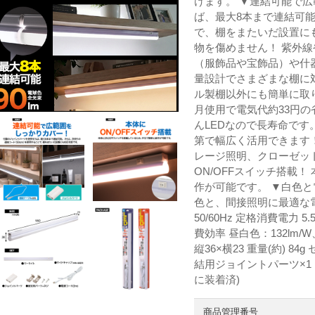
けます。 ▼連結可能で
ば、最大8本まで連結可能
で、棚をまたいだ設置にも
物を傷めません！ 紫外線
（服飾品や宝飾品）や什
量設計でさまざまな棚に
ル製棚以外にも簡単に取り
月使用で電気代約33円の
んLEDなので長寿命です。
第で幅広く活用できます
レージ照明、クローゼッ
ON/OFFスイッチ搭載
作が可能です。 ▼白色と
色と、間接照明に最適な電
50/60Hz 定格消費電力 
費効率 昼白色：132lm/W
縦36×横23 重量(約) 8
結用ジョイントパーツ×1
に装着済)
商品管理番号