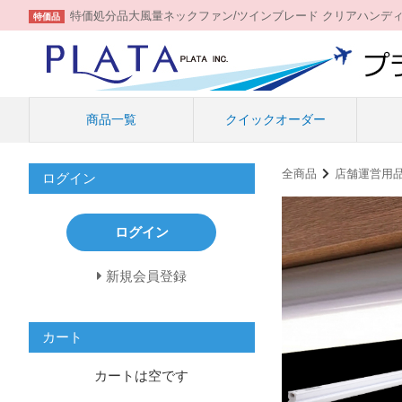
特価処分品大風量ネックファン/ツインブレード クリアハンデ
特価品
商品一覧
クイックオーダー
全商品
店舗運営用品
ログイン
ログイン
新規会員登録
カート
カートは空です