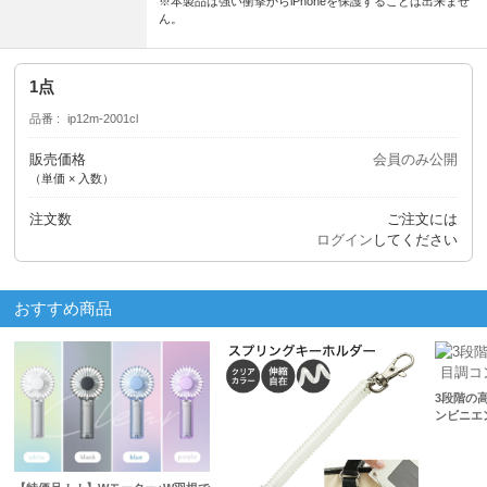
※本製品は強い衝撃からiPhoneを保護することは出来ませ
ん。
1点
品番
ip12m-2001cl
販売価格
会員のみ公開
（単価 × 入数）
注文数
ご注文には
ログイン
してください
おすすめ商品
3段階の
ンビニエ