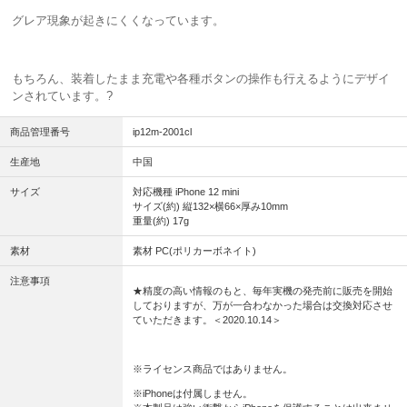
グレア現象が起きにくくなっています。
もちろん、装着したまま充電や各種ボタンの操作も行えるようにデザイ
ンされています。
?
商品管理番号
ip12m-2001cl
生産地
中国
サイズ
対応機種 iPhone 12 mini
サイズ(約) 縦132×横66×厚み10mm
重量(約) 17g
素材
素材 PC(ポリカーボネイト)
注意事項
★精度の高い情報のもと、毎年実機の発売前に販売を開始
しておりますが、万が一合わなかった場合は交換対応させ
ていただきます。＜2020.10.14＞
※ライセンス商品ではありません。
※iPhoneは付属しません。