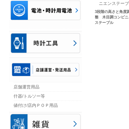
3段階の高さと角度
整 木目調コンビニ
ステーブル
店舗運営用品
什器/トルソー等
値付け/店内ＰＯＰ用品