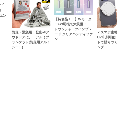
調
エン
【特価品！！】Wモータ
ー+W羽根で大風量！
ドウシシャ ツインブレ
防災・緊急用、登山やア
＜スマホ素
ード クリアハンディファ
ウドドアに。 アルミブ
UV印刷可能
ン
ランケット(防災用アルミ
トで貼りつく 
シート)
ング