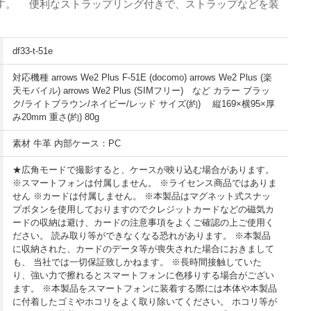
す。 便利なストラップリング付きで、ストラップなどを装
df33-t-51e
対応機種 arrows We2 Plus F-51E (docomo) arrows We2 Plus (楽
天モバイル) arrows We2 Plus (SIMフリー) など カラー ブラッ
ク/ライトブラウン/ネイビー/レッド サイズ(約) 縦169×横95×厚
み20mm 重さ(約) 80g
素材 牛革 内部ケース：PC
★広角モードで撮影すると、ケースが映り込む場合があります。
※スマートフォンは付属しません。 ※ライセンス商品ではありま
せん ※カードは付属しません。 ※本製品はマグネット式スナッ
プボタンを使用しておりますのでクレジットカードなどの磁気カ
ードの収納は避け、カードの注意事項をよくご確認の上ご使用く
ださい。 読み取り等ができなくなる恐れがあります。 ※本製品
に収納された、カードのデータ等が喪失された場合におきまして
も、 当社では一切保証致しかねます。 ※長時間接触していた
り、強い力で擦れるとスマートフォンに色移りする場合がござい
ます。 ※本製品をスマートフォンに装着する際には本体や本製品
に付着したゴミやホコリをよく取り除いてください。 ホコリ等が