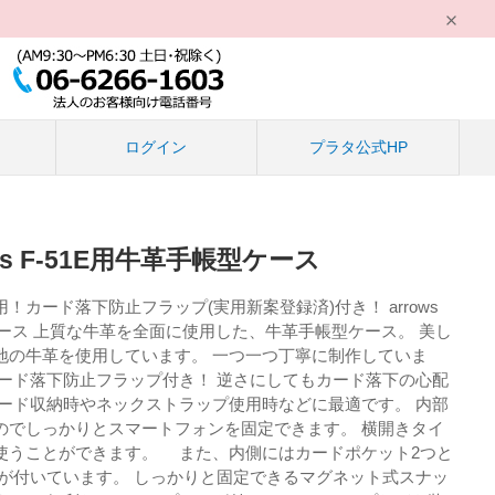
る
ログイン
プラタ公式HP
Plus F-51E用牛革手帳型ケース
！カード落下防止フラップ(実用新案登録済)付き！ arrows
型ケース 上質な牛革を全面に使用した、牛革手帳型ケース。 美し
地の牛革を使用しています。 一つ一つ丁寧に制作していま
カード落下防止フラップ付き！ 逆さにしてもカード落下の心配
カード収納時やネックストラップ使用時などに最適です。 内部
のでしっかりとスマートフォンを固定できます。 横開きタイ
使うことができます。 また、内側にはカードポケット2つと
トが付いています。 しっかりと固定できるマグネット式スナッ