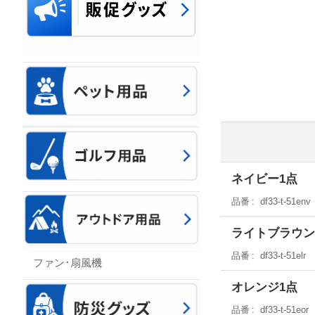
ネイビー1点
品番
df33-t-51env
ライトブラウン
品番
df33-t-51elr
ファン･扇風機
オレンジ1点
品番
df33-t-51eor