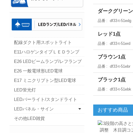
ダークグリーン
品番
df33-t-51edg
レッド1点
配線ダクト用スポットライト
品番
df33-t-51erd
E11ハロゲンタイプＬＥＤランプ
ブラウン1点
E26 LEDビームランプ/レフランプ
品番
df33-t-51ebr
E26 一般電球形LED電球
ブラック1点
E17 ミニクリプトン型LED電球
品番
df33-t-51ebk
LED蛍光灯
LEDバーライト/スタンドライト
LEDパネル・サイン
おすすめ商品
その他LED雑貨