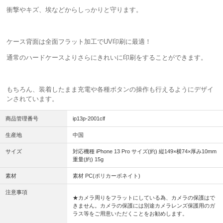
衝撃やキズ、埃などからしっかりと守ります。
ケース背面は全面フラット加工でUV印刷に最適！
通常のハードケースよりさらにきれいに印刷をすることができます。
もちろん、装着したまま充電や各種ボタンの操作も行えるようにデザイ
ンされています。
商品管理番号
ip13p-2001clf
生産地
中国
サイズ
対応機種 iPhone 13 Pro サイズ(約) 縦149×横74×厚み10mm
重量(約) 15g
素材
素材 PC(ポリカーボネイト)
注意事項
★カメラ周りをフラットにしている為、カメラの保護はで
きません。カメラの保護には別途カメラレンズ保護用のガ
ラス等をご用意いただくことをお勧めします。