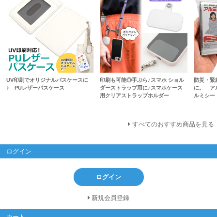
UV印刷でオリジナルパスケースに
印刷も可能◎手ぶら♪スマホ ショル
防災・緊
♪ PUレザーパスケース
ダーストラップ用に♪スマホケース
に。 ア
用クリアストラップホルダー
ルミシー
すべてのおすすめ商品を見る
ログイン
ログイン
新規会員登録
カート