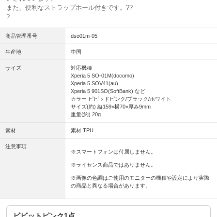
また、便利なストラップホール付きです。??
?
商品管理番号
dso01m-05
生産地
中国
サイズ
対応機種
Xperia 5 SO-01M(docomo)
Xperia 5 SOV41(au)
Xperia 5 901SO(SoftBank) など
カラー ビビッドピンク/ブラック/ホワイト
サイズ(約) 縦159×横70×厚み9mm
重量(約) 20g
素材
素材 TPU
注意事項
※スマートフォンは付属しません。
※ライセンス商品ではありません。
※画像の色調はご使用のモニターの機種や設定により実際
の商品と異なる場合があります。
ビビットピンク1点