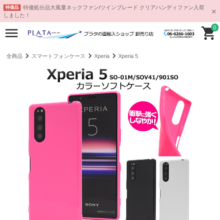
特価処分品大風量ネックファン/ツインブレード クリアハンディファン入荷
特価品
しました！
0
全商品
スマートフォンケース
Xperia
Xperia 5