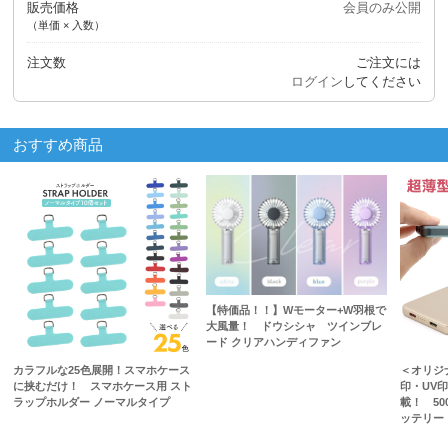
販売価格
会員のみ公開
（単価 × 入数）
注文数
ご注文には
ログイン
してください
おすすめ商品
【特価品！！】Wモーター+W羽根で
大風量！ ドウシシャ ツインブレ
ード クリアハンディファン
カラフルな25色展開！スマホケース
＜オリジ
に挟むだけ！ スマホケース用 スト
印・UV
ラップホルダー ノーマルタイプ
載！ 50
ッテリー