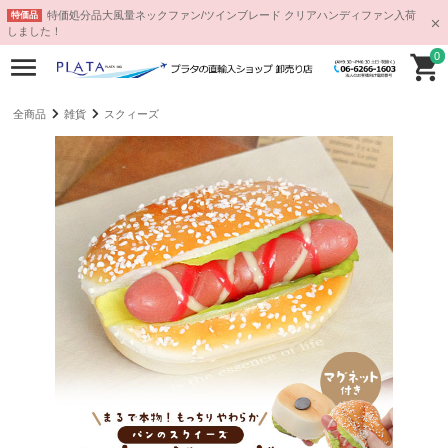
特価処分品大風量ネックファン/ツインブレード クリアハンディファン入荷
特価品
しました！
0
全商品
雑貨
スクィーズ