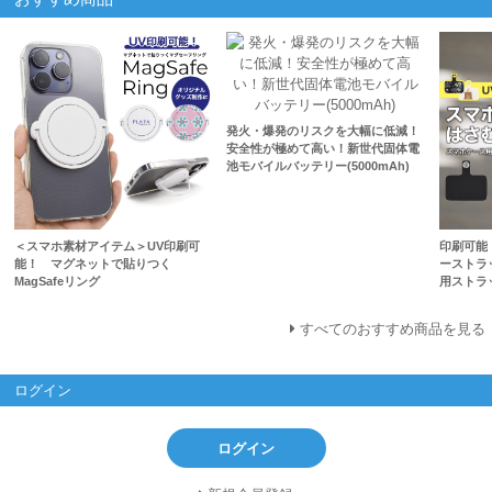
発火・爆発のリスクを大幅に低減！
安全性が極めて高い！新世代固体電
池モバイルバッテリー(5000mAh)
＜スマホ素材アイテム＞UV印刷可
印刷可能
能！ マグネットで貼りつく
ーストラ
MagSafeリング
用ストラ
すべてのおすすめ商品を見る
ログイン
ログイン