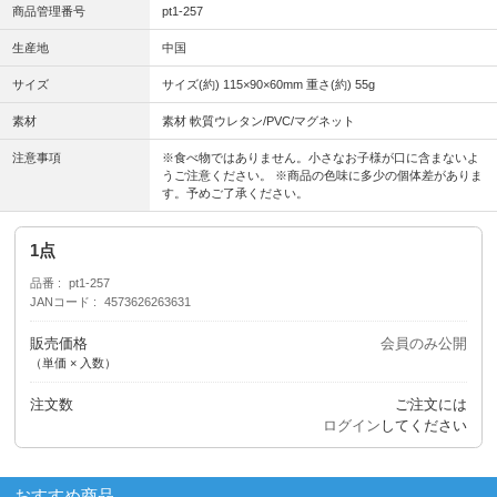
商品管理番号
pt1-257
生産地
中国
サイズ
サイズ(約) 115×90×60mm 重さ(約) 55g
素材
素材 軟質ウレタン/PVC/マグネット
注意事項
※食べ物ではありません。小さなお子様が口に含まないよ
うご注意ください。 ※商品の色味に多少の個体差がありま
す。予めご了承ください。
1点
品番
pt1-257
JANコード
4573626263631
販売価格
会員のみ公開
（単価 × 入数）
注文数
ご注文には
ログイン
してください
おすすめ商品