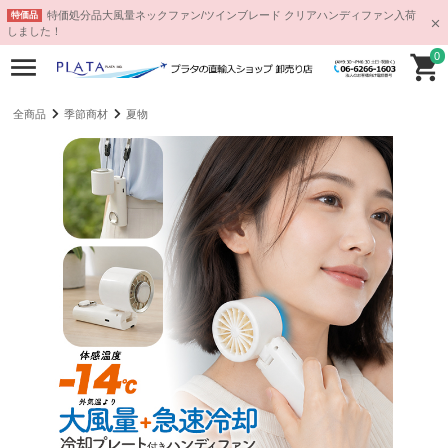
特価処分品大風量ネックファン/ツインブレード クリアハンディファン入荷
特価品
しました！
0
全商品
季節商材
夏物