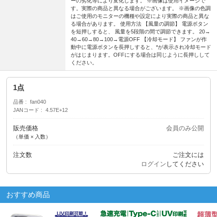
ーの劣化等により変化します。 ※画像は使用イメージで
す。実際の商品と異なる場合がございます。 ※画像の色調
はご使用のモニターの機種や設定により実際の商品と異な
る場合があります。 使用方法 【風量の調節】 電源ボタン
を短押しすると、 風量を5段階の間で調節できます。 20→
40→60→80→100→電源OFF 【冷却モード】 ファンが作
動中に電源ボタンを長押しすると、*が表示され冷却モード
がはじまります。OFFにする場合は同じように長押しして
ください。
1点
品番
fan040
JANコード
4.57E+12
販売価格
会員のみ公開
（単価 × 入数）
注文数
ご注文には
ログイン
してください
おすすめ商品