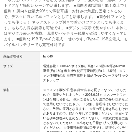
トドアなど幅広いシーンで活躍します。 ■風向き90°調節可能！卓上でも
便利！ 風向きは最大90°まで調節可能！お好みの角度に固定できるの
で、デスクに置いて卓上ファンとしても活躍します。 ■首かけファンと
しても使える！ ネックストラップ付きで首かけファンとしても使えま
す。もちろん長さ調節も可能です。 ■デジタル表示で見やすい！ 本体に
はデジタル表示を搭載。 風量やバッテリー残量が確認しやすくなってい
ます。 ■便利なUSB Type-C充電式！ 使いやすいType-C USB充電式。モ
バイルバッテリーでも充電可能です。
商品管理番号
fan040
サイズ
電池容量 1800mAh サイズ(約) 高さ170×幅63×厚み60mm
重量(約) 180g 出力 6W 使用可能時間(約) 1～3時間 ※フ
ァン使用時のみ ※満充電時 付属品 Type-Cケーブル/ネック
ストラップ
素材
※コメント欄が”注意事項”の内容と同じになっていました
ので、修正いたしました。＜2026.6.26＞ ※スマートフォ
ンは付属しません。 ※水に濡らしたり湿気の多い場所など
で使用しないでください。 ※分解、修理等はしないでくだ
さい。故障の原因となります。 ※髪の毛を巻き込むおそれ
がありますので、顔から離してご使用ください。 ※回って
いる羽を無理やり止めないでください。 ※故意に地面に落
とさないでください。 ※小さなお子様は1人で使用しない
でください。 ※使用可能時間は目安です。環境やバッテリ