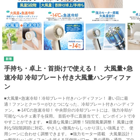
手持ち・卓上・首掛けで使える！ 大風量+急
速冷却 冷却プレート付き大風量ハンディファ
ン
■大風量+急速冷却！冷却プレート付きハンディファン！ 暑い日に最
適！ファンとクーラーがひとつになった、冷却プレート付きハンディフ
ァン。 ■-14℃の急速冷却！ 中央部分の冷却プレートには、強力冷却が
可能なペルチェ素子を採用。 首筋や手に直接当てて、ピンポイントで冷
やすことができます。 ■最適な風量に調整！5段階風量調整！ 風量は便
利な5段階調節に対応。やさしい微風からしっかり涼しい強風まで、 使
用シーンに合わせく調整できます。 ■強力モーター搭載 大風量設計！
一般的なハンディファンを超える圧倒的パワー。夏の通勤・通学、アウ